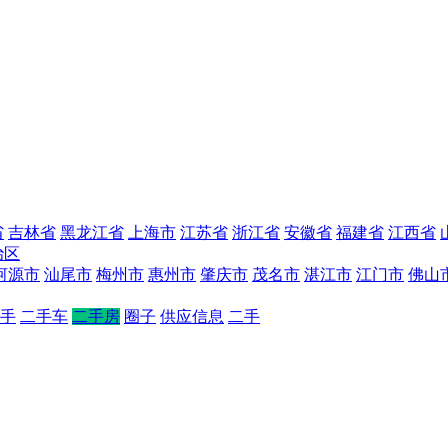
省
吉林省
黑龙江省
上海市
江苏省
浙江省
安徽省
福建省
江西省
治区
河源市
汕尾市
梅州市
惠州市
肇庆市
茂名市
湛江市
江门市
佛山
手
二手车
二手房
圈子
供应信息
二手