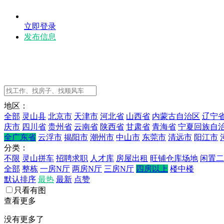
立即登录
发布信息
地区：
全部
灵山县
北京市
天津市
河北省
山西省
内蒙古自治区
辽宁
庆市
四川省
贵州省
云南省
陕西省
甘肃省
青海省
宁夏回族自
全广东省
云浮市
揭阳市
潮州市
中山市
东莞市
清远市
阳江市
分类：
不限
灵山拼车
招聘求职
人才库
房屋出租
旺铺仓库场地
闲置二
全部
整栋
一房N厅
两房N厅
三房N厅
四房以上
楼中楼
默认排序
最热
最新
点赞
只看有图
查看更多
没有更多了