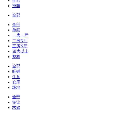
全部
招聘
全部
全部
单间
一房一厅
二房N厅
三房N厅
四房以上
整栋
全部
旺铺
生意
仓库
场地
全部
转让
求购