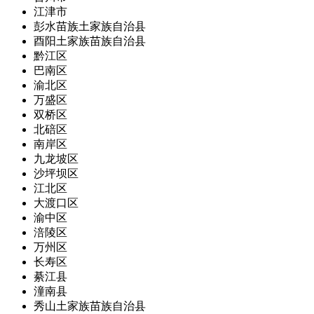
江津市
彭水苗族土家族自治县
酉阳土家族苗族自治县
黔江区
巴南区
渝北区
万盛区
双桥区
北碚区
南岸区
九龙坡区
沙坪坝区
江北区
大渡口区
渝中区
涪陵区
万州区
长寿区
綦江县
潼南县
秀山土家族苗族自治县