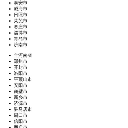
泰安市
威海市
日照市
莱芜市
枣庄市
淄博市
青岛市
济南市
全河南省
郑州市
开封市
洛阳市
平顶山市
安阳市
鹤壁市
新乡市
济源市
驻马店市
周口市
信阳市
商丘市