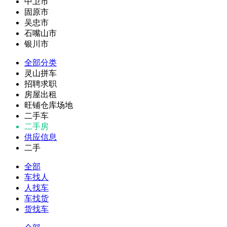
中卫市
固原市
吴忠市
石嘴山市
银川市
全部分类
灵山拼车
招聘求职
房屋出租
旺铺仓库场地
二手车
二手房
供应信息
二手
全部
车找人
人找车
车找货
货找车