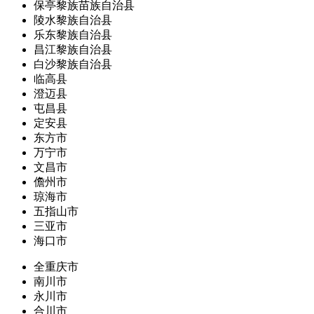
保亭黎族苗族自治县
陵水黎族自治县
乐东黎族自治县
昌江黎族自治县
白沙黎族自治县
临高县
澄迈县
屯昌县
定安县
东方市
万宁市
文昌市
儋州市
琼海市
五指山市
三亚市
海口市
全重庆市
南川市
永川市
合川市