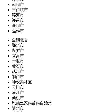
南阳市
三门峡市
漯河市
许昌市
濮阳市
焦作市
全湖北省
鄂州市
襄樊市
宜昌市
十堰市
黄石市
武汉市
荆门市
神农架林区
天门市
潜江市
仙桃市
恩施土家族苗族自治州
随州市