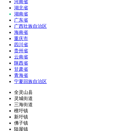
河南省
湖北省
湖南省
广东省
广西壮族自治区
海南省
重庆市
四川省
贵州省
云南省
陕西省
甘肃省
青海省
宁夏回族自治区
全灵山县
灵城街道
三海街道
檀圩镇
新圩镇
佛子镇
陆屋镇