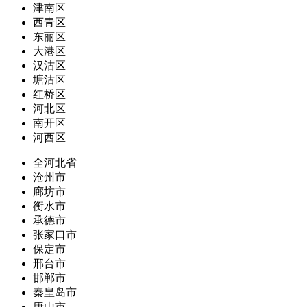
津南区
西青区
东丽区
大港区
汉沽区
塘沽区
红桥区
河北区
南开区
河西区
全河北省
沧州市
廊坊市
衡水市
承德市
张家口市
保定市
邢台市
邯郸市
秦皇岛市
唐山市