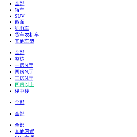
全部
轿车
SUV
微面
纯电车
货车农机车
其他车型
全部
整栋
一房N厅
两房N厅
三房N厅
四房以上
楼中楼
全部
全部
全部
其他闲置