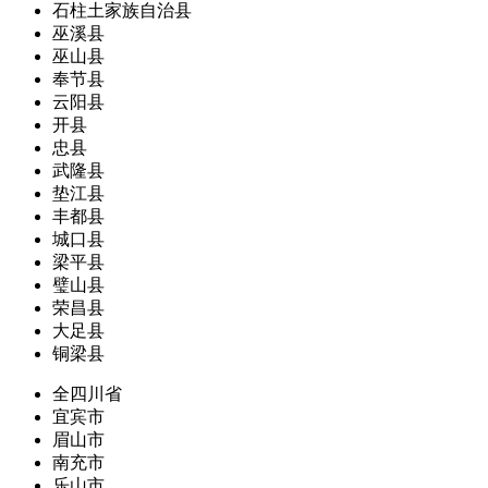
石柱土家族自治县
巫溪县
巫山县
奉节县
云阳县
开县
忠县
武隆县
垫江县
丰都县
城口县
梁平县
璧山县
荣昌县
大足县
铜梁县
全四川省
宜宾市
眉山市
南充市
乐山市