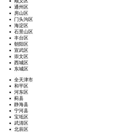
顺义区
通州区
房山区
门头沟区
海淀区
石景山区
丰台区
朝阳区
宣武区
崇文区
西城区
东城区
全天津市
和平区
河东区
蓟县
静海县
宁河县
宝坻区
武清区
北辰区