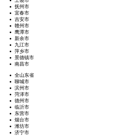
上饶市
抚州市
宜春市
吉安市
赣州市
鹰潭市
新余市
九江市
萍乡市
景德镇市
南昌市
全山东省
聊城市
滨州市
菏泽市
德州市
临沂市
东营市
烟台市
潍坊市
济宁市