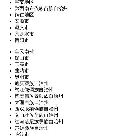
毕节地区
黔西南布依族苗族自治州
铜仁地区
安顺市
遵义市
六盘水市
贵阳市
全云南省
保山市
玉溪市
曲靖市
昆明市
迪庆藏族自治州
怒江傈僳族自治州
德宏傣族景颇族自治州
大理白族自治州
西双版纳傣族自治州
文山壮族苗族自治州
红河哈尼族彝族自治州
楚雄彝族自治州
临沧市