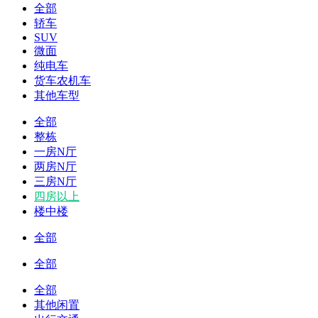
全部
轿车
SUV
微面
纯电车
货车农机车
其他车型
全部
整栋
一房N厅
两房N厅
三房N厅
四房以上
楼中楼
全部
全部
全部
其他闲置