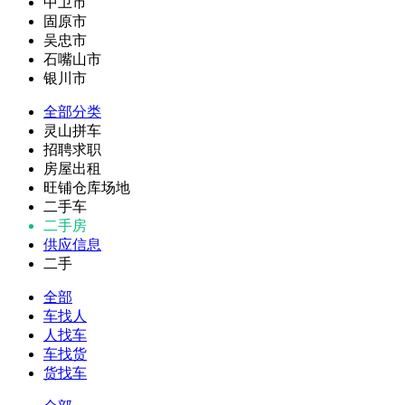
中卫市
固原市
吴忠市
石嘴山市
银川市
全部分类
灵山拼车
招聘求职
房屋出租
旺铺仓库场地
二手车
二手房
供应信息
二手
全部
车找人
人找车
车找货
货找车