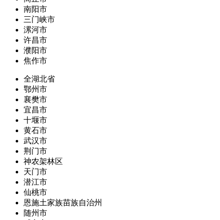
南阳市
三门峡市
漯河市
许昌市
濮阳市
焦作市
全湖北省
鄂州市
襄樊市
宜昌市
十堰市
黄石市
武汉市
荆门市
神农架林区
天门市
潜江市
仙桃市
恩施土家族苗族自治州
随州市