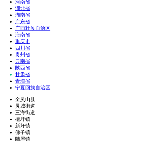
河南省
湖北省
湖南省
广东省
广西壮族自治区
海南省
重庆市
四川省
贵州省
云南省
陕西省
甘肃省
青海省
宁夏回族自治区
全灵山县
灵城街道
三海街道
檀圩镇
新圩镇
佛子镇
陆屋镇