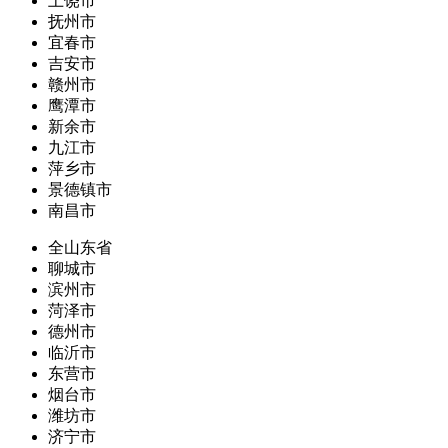
上饶市
抚州市
宜春市
吉安市
赣州市
鹰潭市
新余市
九江市
萍乡市
景德镇市
南昌市
全山东省
聊城市
滨州市
菏泽市
德州市
临沂市
东营市
烟台市
潍坊市
济宁市