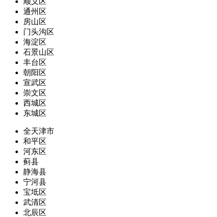
顺义区
通州区
房山区
门头沟区
海淀区
石景山区
丰台区
朝阳区
宣武区
崇文区
西城区
东城区
全天津市
和平区
河东区
蓟县
静海县
宁河县
宝坻区
武清区
北辰区