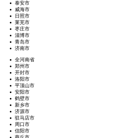
泰安市
威海市
日照市
莱芜市
枣庄市
淄博市
青岛市
济南市
全河南省
郑州市
开封市
洛阳市
平顶山市
安阳市
鹤壁市
新乡市
济源市
驻马店市
周口市
信阳市
商丘市