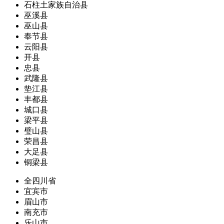
石柱土家族自治县
巫溪县
巫山县
奉节县
云阳县
开县
忠县
武隆县
垫江县
丰都县
城口县
梁平县
璧山县
荣昌县
大足县
铜梁县
全四川省
宜宾市
眉山市
南充市
乐山市