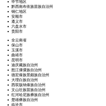
毕节地区
黔西南布依族苗族自治州
铜仁地区
安顺市
遵义市
六盘水市
贵阳市
全云南省
保山市
玉溪市
曲靖市
昆明市
迪庆藏族自治州
怒江傈僳族自治州
德宏傣族景颇族自治州
大理白族自治州
西双版纳傣族自治州
文山壮族苗族自治州
红河哈尼族彝族自治州
楚雄彝族自治州
临沧市