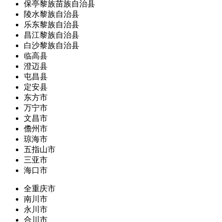
保亭黎族苗族自治县
陵水黎族自治县
乐东黎族自治县
昌江黎族自治县
白沙黎族自治县
临高县
澄迈县
屯昌县
定安县
东方市
万宁市
文昌市
儋州市
琼海市
五指山市
三亚市
海口市
全重庆市
南川市
永川市
合川市