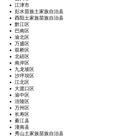
江津市
彭水苗族土家族自治县
酉阳土家族苗族自治县
黔江区
巴南区
渝北区
万盛区
双桥区
北碚区
南岸区
九龙坡区
沙坪坝区
江北区
大渡口区
渝中区
涪陵区
万州区
长寿区
綦江县
潼南县
秀山土家族苗族自治县