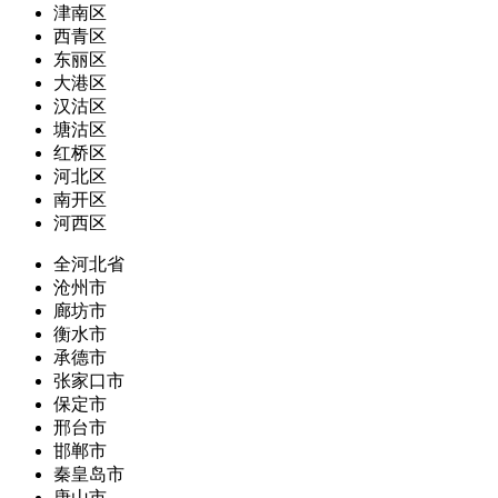
津南区
西青区
东丽区
大港区
汉沽区
塘沽区
红桥区
河北区
南开区
河西区
全河北省
沧州市
廊坊市
衡水市
承德市
张家口市
保定市
邢台市
邯郸市
秦皇岛市
唐山市