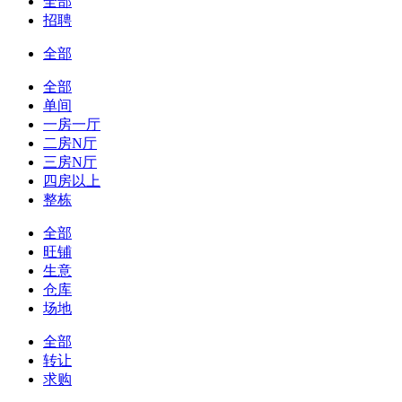
全部
招聘
全部
全部
单间
一房一厅
二房N厅
三房N厅
四房以上
整栋
全部
旺铺
生意
仓库
场地
全部
转让
求购