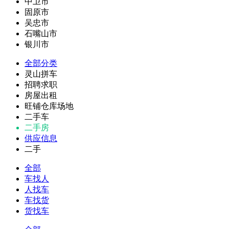
中卫市
固原市
吴忠市
石嘴山市
银川市
全部分类
灵山拼车
招聘求职
房屋出租
旺铺仓库场地
二手车
二手房
供应信息
二手
全部
车找人
人找车
车找货
货找车