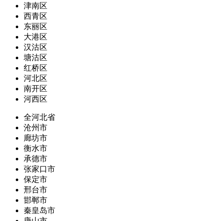
津南区
西青区
东丽区
大港区
汉沽区
塘沽区
红桥区
河北区
南开区
河西区
全河北省
沧州市
廊坊市
衡水市
承德市
张家口市
保定市
邢台市
邯郸市
秦皇岛市
唐山市