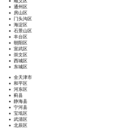
顺义区
通州区
房山区
门头沟区
海淀区
石景山区
丰台区
朝阳区
宣武区
崇文区
西城区
东城区
全天津市
和平区
河东区
蓟县
静海县
宁河县
宝坻区
武清区
北辰区