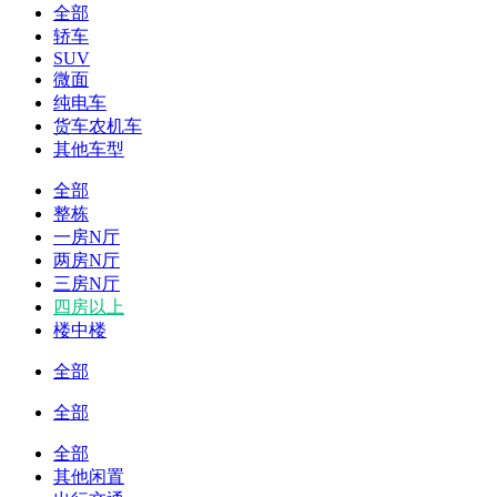
全部
轿车
SUV
微面
纯电车
货车农机车
其他车型
全部
整栋
一房N厅
两房N厅
三房N厅
四房以上
楼中楼
全部
全部
全部
其他闲置