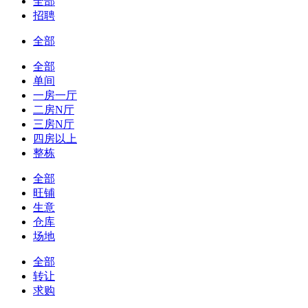
全部
招聘
全部
全部
单间
一房一厅
二房N厅
三房N厅
四房以上
整栋
全部
旺铺
生意
仓库
场地
全部
转让
求购