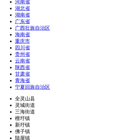
河南省
湖北省
湖南省
广东省
广西壮族自治区
海南省
重庆市
四川省
贵州省
云南省
陕西省
甘肃省
青海省
宁夏回族自治区
全灵山县
灵城街道
三海街道
檀圩镇
新圩镇
佛子镇
陆屋镇