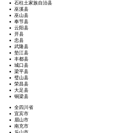
石柱土家族自治县
巫溪县
巫山县
奉节县
云阳县
开县
忠县
武隆县
垫江县
丰都县
城口县
梁平县
璧山县
荣昌县
大足县
铜梁县
全四川省
宜宾市
眉山市
南充市
乐山市