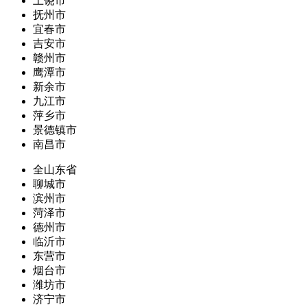
上饶市
抚州市
宜春市
吉安市
赣州市
鹰潭市
新余市
九江市
萍乡市
景德镇市
南昌市
全山东省
聊城市
滨州市
菏泽市
德州市
临沂市
东营市
烟台市
潍坊市
济宁市