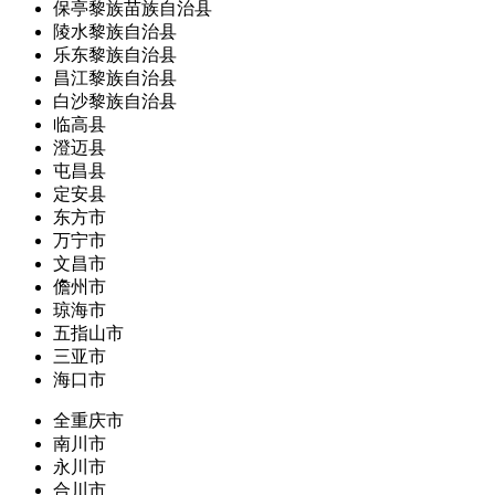
保亭黎族苗族自治县
陵水黎族自治县
乐东黎族自治县
昌江黎族自治县
白沙黎族自治县
临高县
澄迈县
屯昌县
定安县
东方市
万宁市
文昌市
儋州市
琼海市
五指山市
三亚市
海口市
全重庆市
南川市
永川市
合川市