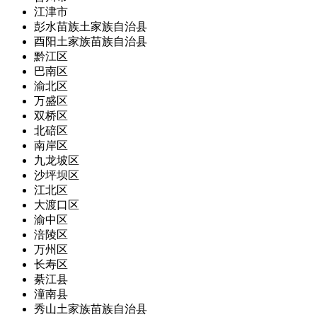
江津市
彭水苗族土家族自治县
酉阳土家族苗族自治县
黔江区
巴南区
渝北区
万盛区
双桥区
北碚区
南岸区
九龙坡区
沙坪坝区
江北区
大渡口区
渝中区
涪陵区
万州区
长寿区
綦江县
潼南县
秀山土家族苗族自治县