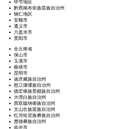
毕节地区
黔西南布依族苗族自治州
铜仁地区
安顺市
遵义市
六盘水市
贵阳市
全云南省
保山市
玉溪市
曲靖市
昆明市
迪庆藏族自治州
怒江傈僳族自治州
德宏傣族景颇族自治州
大理白族自治州
西双版纳傣族自治州
文山壮族苗族自治州
红河哈尼族彝族自治州
楚雄彝族自治州
临沧市