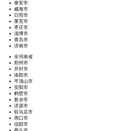
泰安市
威海市
日照市
莱芜市
枣庄市
淄博市
青岛市
济南市
全河南省
郑州市
开封市
洛阳市
平顶山市
安阳市
鹤壁市
新乡市
济源市
驻马店市
周口市
信阳市
商丘市