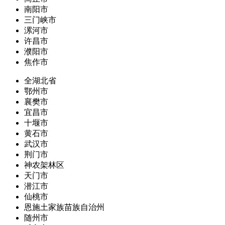
南阳市
三门峡市
漯河市
许昌市
濮阳市
焦作市
全湖北省
鄂州市
襄樊市
宜昌市
十堰市
黄石市
武汉市
荆门市
神农架林区
天门市
潜江市
仙桃市
恩施土家族苗族自治州
随州市