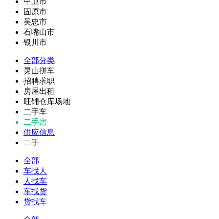
中卫市
固原市
吴忠市
石嘴山市
银川市
全部分类
灵山拼车
招聘求职
房屋出租
旺铺仓库场地
二手车
二手房
供应信息
二手
全部
车找人
人找车
车找货
货找车