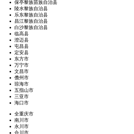
保亭黎族苗族自治县
陵水黎族自治县
乐东黎族自治县
昌江黎族自治县
白沙黎族自治县
临高县
澄迈县
屯昌县
定安县
东方市
万宁市
文昌市
儋州市
琼海市
五指山市
三亚市
海口市
全重庆市
南川市
永川市
合川市