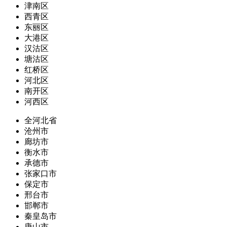
津南区
西青区
东丽区
大港区
汉沽区
塘沽区
红桥区
河北区
南开区
河西区
全河北省
沧州市
廊坊市
衡水市
承德市
张家口市
保定市
邢台市
邯郸市
秦皇岛市
唐山市