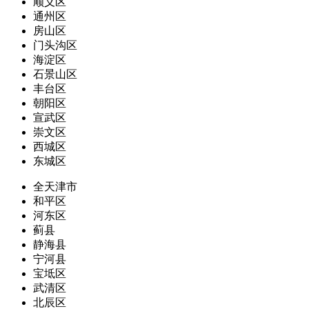
顺义区
通州区
房山区
门头沟区
海淀区
石景山区
丰台区
朝阳区
宣武区
崇文区
西城区
东城区
全天津市
和平区
河东区
蓟县
静海县
宁河县
宝坻区
武清区
北辰区