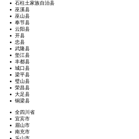
石柱土家族自治县
巫溪县
巫山县
奉节县
云阳县
开县
忠县
武隆县
垫江县
丰都县
城口县
梁平县
璧山县
荣昌县
大足县
铜梁县
全四川省
宜宾市
眉山市
南充市
乐山市