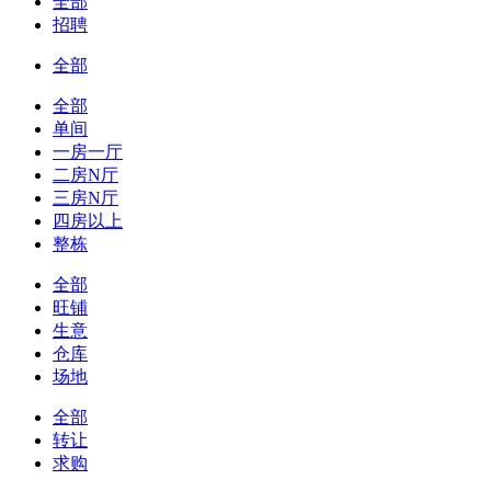
全部
招聘
全部
全部
单间
一房一厅
二房N厅
三房N厅
四房以上
整栋
全部
旺铺
生意
仓库
场地
全部
转让
求购