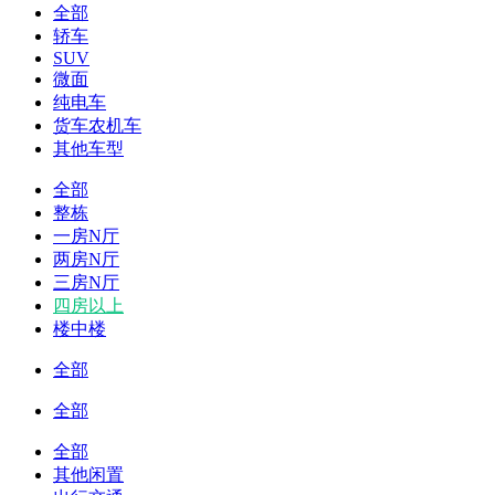
全部
轿车
SUV
微面
纯电车
货车农机车
其他车型
全部
整栋
一房N厅
两房N厅
三房N厅
四房以上
楼中楼
全部
全部
全部
其他闲置