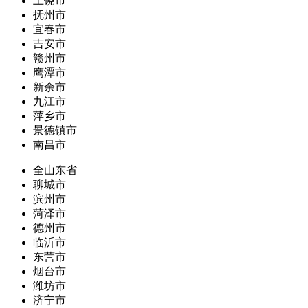
上饶市
抚州市
宜春市
吉安市
赣州市
鹰潭市
新余市
九江市
萍乡市
景德镇市
南昌市
全山东省
聊城市
滨州市
菏泽市
德州市
临沂市
东营市
烟台市
潍坊市
济宁市