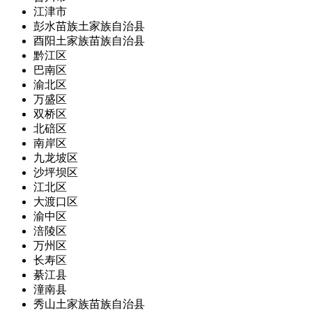
江津市
彭水苗族土家族自治县
酉阳土家族苗族自治县
黔江区
巴南区
渝北区
万盛区
双桥区
北碚区
南岸区
九龙坡区
沙坪坝区
江北区
大渡口区
渝中区
涪陵区
万州区
长寿区
綦江县
潼南县
秀山土家族苗族自治县