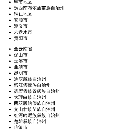
毕节地区
黔西南布依族苗族自治州
铜仁地区
安顺市
遵义市
六盘水市
贵阳市
全云南省
保山市
玉溪市
曲靖市
昆明市
迪庆藏族自治州
怒江傈僳族自治州
德宏傣族景颇族自治州
大理白族自治州
西双版纳傣族自治州
文山壮族苗族自治州
红河哈尼族彝族自治州
楚雄彝族自治州
临沧市