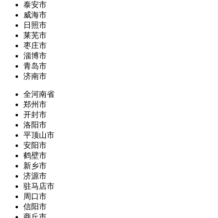
泰安市
威海市
日照市
莱芜市
枣庄市
淄博市
青岛市
济南市
全河南省
郑州市
开封市
洛阳市
平顶山市
安阳市
鹤壁市
新乡市
济源市
驻马店市
周口市
信阳市
商丘市