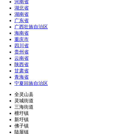
河南省
湖北省
湖南省
广东省
广西壮族自治区
海南省
重庆市
四川省
贵州省
云南省
陕西省
甘肃省
青海省
宁夏回族自治区
全灵山县
灵城街道
三海街道
檀圩镇
新圩镇
佛子镇
陆屋镇