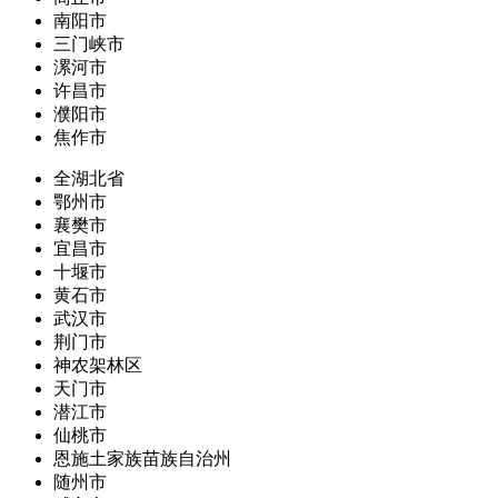
南阳市
三门峡市
漯河市
许昌市
濮阳市
焦作市
全湖北省
鄂州市
襄樊市
宜昌市
十堰市
黄石市
武汉市
荆门市
神农架林区
天门市
潜江市
仙桃市
恩施土家族苗族自治州
随州市