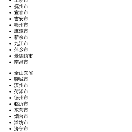
上饶市
抚州市
宜春市
吉安市
赣州市
鹰潭市
新余市
九江市
萍乡市
景德镇市
南昌市
全山东省
聊城市
滨州市
菏泽市
德州市
临沂市
东营市
烟台市
潍坊市
济宁市