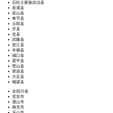
石柱土家族自治县
巫溪县
巫山县
奉节县
云阳县
开县
忠县
武隆县
垫江县
丰都县
城口县
梁平县
璧山县
荣昌县
大足县
铜梁县
全四川省
宜宾市
眉山市
南充市
乐山市