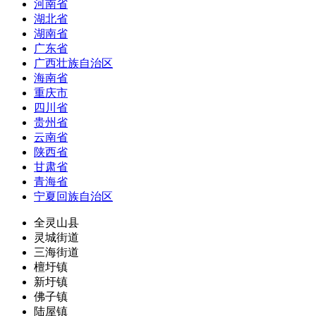
河南省
湖北省
湖南省
广东省
广西壮族自治区
海南省
重庆市
四川省
贵州省
云南省
陕西省
甘肃省
青海省
宁夏回族自治区
全灵山县
灵城街道
三海街道
檀圩镇
新圩镇
佛子镇
陆屋镇