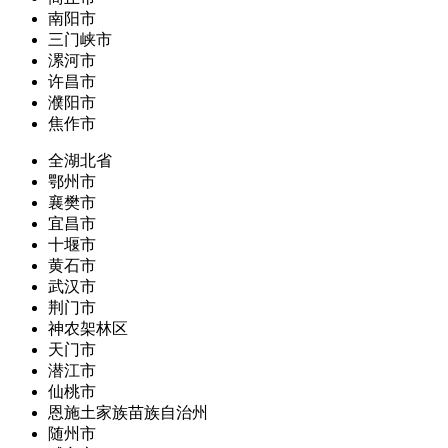
南阳市
三门峡市
漯河市
许昌市
濮阳市
焦作市
全湖北省
鄂州市
襄樊市
宜昌市
十堰市
黄石市
武汉市
荆门市
神农架林区
天门市
潜江市
仙桃市
恩施土家族苗族自治州
随州市