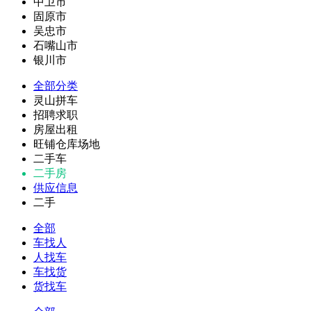
中卫市
固原市
吴忠市
石嘴山市
银川市
全部分类
灵山拼车
招聘求职
房屋出租
旺铺仓库场地
二手车
二手房
供应信息
二手
全部
车找人
人找车
车找货
货找车