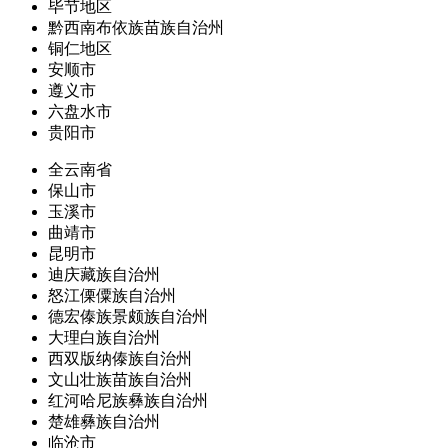
毕节地区
黔西南布依族苗族自治州
铜仁地区
安顺市
遵义市
六盘水市
贵阳市
全云南省
保山市
玉溪市
曲靖市
昆明市
迪庆藏族自治州
怒江傈僳族自治州
德宏傣族景颇族自治州
大理白族自治州
西双版纳傣族自治州
文山壮族苗族自治州
红河哈尼族彝族自治州
楚雄彝族自治州
临沧市