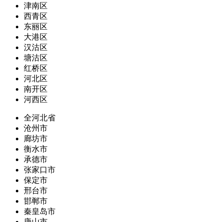
津南区
西青区
东丽区
大港区
汉沽区
塘沽区
红桥区
河北区
南开区
河西区
全河北省
沧州市
廊坊市
衡水市
承德市
张家口市
保定市
邢台市
邯郸市
秦皇岛市
唐山市