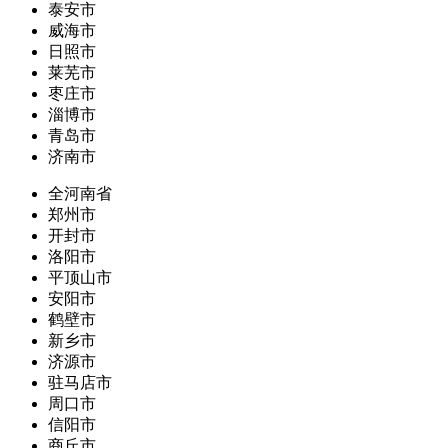
泰安市
威海市
日照市
莱芜市
枣庄市
淄博市
青岛市
济南市
全河南省
郑州市
开封市
洛阳市
平顶山市
安阳市
鹤壁市
新乡市
济源市
驻马店市
周口市
信阳市
商丘市