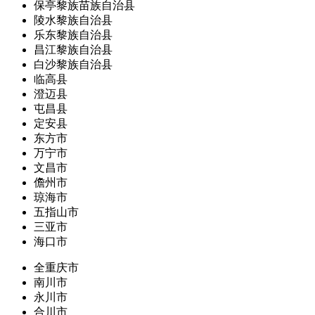
保亭黎族苗族自治县
陵水黎族自治县
乐东黎族自治县
昌江黎族自治县
白沙黎族自治县
临高县
澄迈县
屯昌县
定安县
东方市
万宁市
文昌市
儋州市
琼海市
五指山市
三亚市
海口市
全重庆市
南川市
永川市
合川市