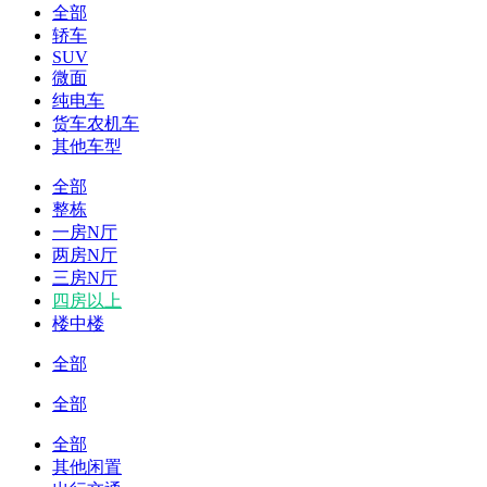
全部
轿车
SUV
微面
纯电车
货车农机车
其他车型
全部
整栋
一房N厅
两房N厅
三房N厅
四房以上
楼中楼
全部
全部
全部
其他闲置