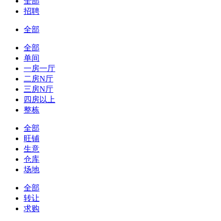
全部
招聘
全部
全部
单间
一房一厅
二房N厅
三房N厅
四房以上
整栋
全部
旺铺
生意
仓库
场地
全部
转让
求购