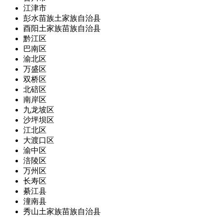
江津市
彭水苗族土家族自治县
酉阳土家族苗族自治县
黔江区
巴南区
渝北区
万盛区
双桥区
北碚区
南岸区
九龙坡区
沙坪坝区
江北区
大渡口区
渝中区
涪陵区
万州区
长寿区
綦江县
潼南县
秀山土家族苗族自治县