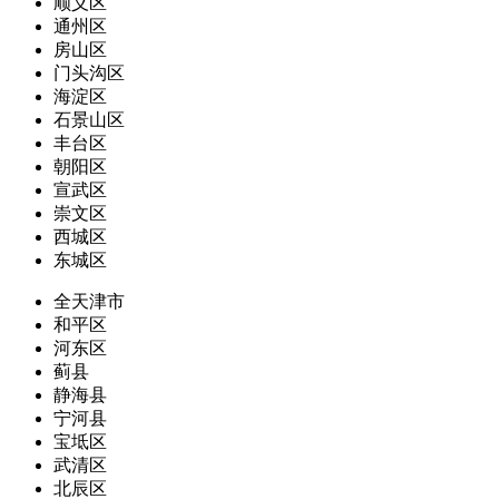
顺义区
通州区
房山区
门头沟区
海淀区
石景山区
丰台区
朝阳区
宣武区
崇文区
西城区
东城区
全天津市
和平区
河东区
蓟县
静海县
宁河县
宝坻区
武清区
北辰区