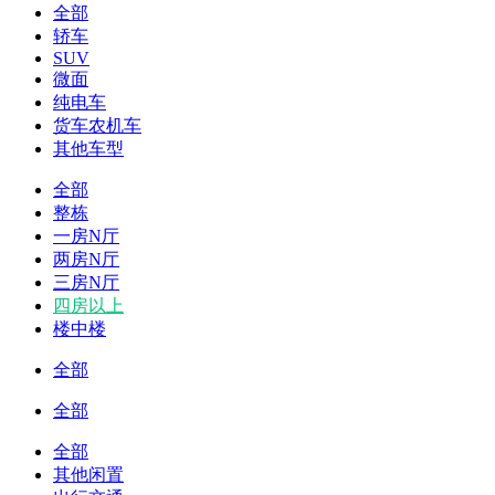
全部
轿车
SUV
微面
纯电车
货车农机车
其他车型
全部
整栋
一房N厅
两房N厅
三房N厅
四房以上
楼中楼
全部
全部
全部
其他闲置