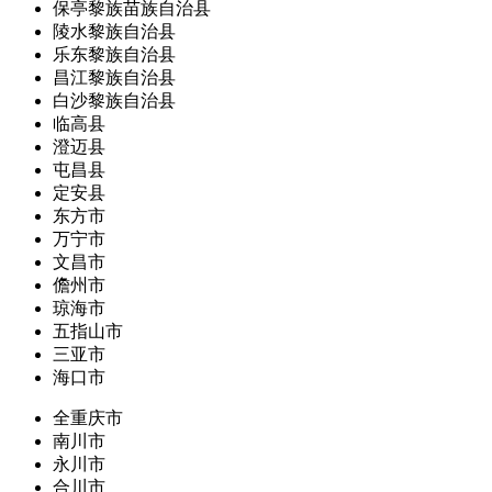
保亭黎族苗族自治县
陵水黎族自治县
乐东黎族自治县
昌江黎族自治县
白沙黎族自治县
临高县
澄迈县
屯昌县
定安县
东方市
万宁市
文昌市
儋州市
琼海市
五指山市
三亚市
海口市
全重庆市
南川市
永川市
合川市