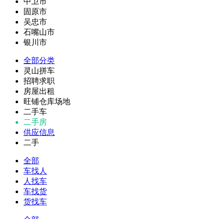
中卫市
固原市
吴忠市
石嘴山市
银川市
全部分类
灵山拼车
招聘求职
房屋出租
旺铺仓库场地
二手车
二手房
供应信息
二手
全部
车找人
人找车
车找货
货找车