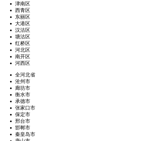
津南区
西青区
东丽区
大港区
汉沽区
塘沽区
红桥区
河北区
南开区
河西区
全河北省
沧州市
廊坊市
衡水市
承德市
张家口市
保定市
邢台市
邯郸市
秦皇岛市
唐山市