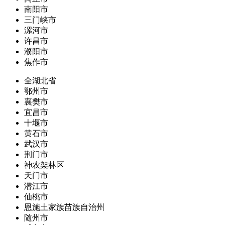
南阳市
三门峡市
漯河市
许昌市
濮阳市
焦作市
全湖北省
鄂州市
襄樊市
宜昌市
十堰市
黄石市
武汉市
荆门市
神农架林区
天门市
潜江市
仙桃市
恩施土家族苗族自治州
随州市