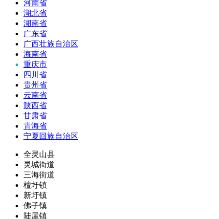
河南省
湖北省
湖南省
广东省
广西壮族自治区
海南省
重庆市
四川省
贵州省
云南省
陕西省
甘肃省
青海省
宁夏回族自治区
全灵山县
灵城街道
三海街道
檀圩镇
新圩镇
佛子镇
陆屋镇