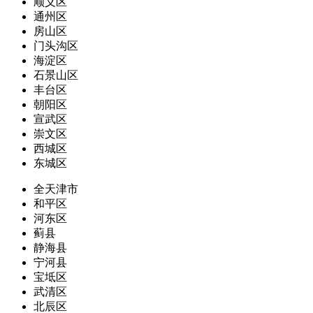
顺义区
通州区
房山区
门头沟区
海淀区
石景山区
丰台区
朝阳区
宣武区
崇文区
西城区
东城区
全天津市
和平区
河东区
蓟县
静海县
宁河县
宝坻区
武清区
北辰区