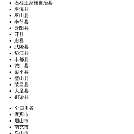
石柱土家族自治县
巫溪县
巫山县
奉节县
云阳县
开县
忠县
武隆县
垫江县
丰都县
城口县
梁平县
璧山县
荣昌县
大足县
铜梁县
全四川省
宜宾市
眉山市
南充市
乐山市