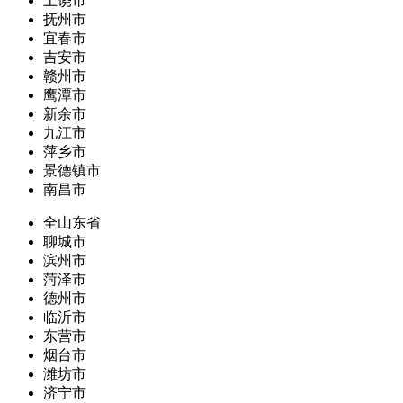
上饶市
抚州市
宜春市
吉安市
赣州市
鹰潭市
新余市
九江市
萍乡市
景德镇市
南昌市
全山东省
聊城市
滨州市
菏泽市
德州市
临沂市
东营市
烟台市
潍坊市
济宁市