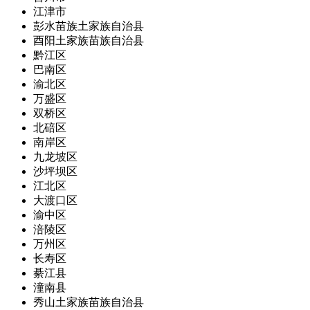
江津市
彭水苗族土家族自治县
酉阳土家族苗族自治县
黔江区
巴南区
渝北区
万盛区
双桥区
北碚区
南岸区
九龙坡区
沙坪坝区
江北区
大渡口区
渝中区
涪陵区
万州区
长寿区
綦江县
潼南县
秀山土家族苗族自治县