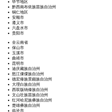
毕节地区
黔西南布依族苗族自治州
铜仁地区
安顺市
遵义市
六盘水市
贵阳市
全云南省
保山市
玉溪市
曲靖市
昆明市
迪庆藏族自治州
怒江傈僳族自治州
德宏傣族景颇族自治州
大理白族自治州
西双版纳傣族自治州
文山壮族苗族自治州
红河哈尼族彝族自治州
楚雄彝族自治州
临沧市