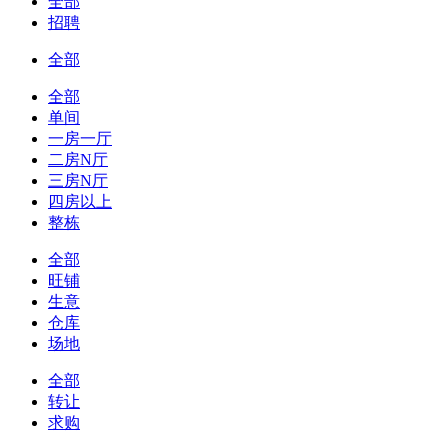
全部
招聘
全部
全部
单间
一房一厅
二房N厅
三房N厅
四房以上
整栋
全部
旺铺
生意
仓库
场地
全部
转让
求购