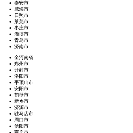
泰安市
威海市
日照市
莱芜市
枣庄市
淄博市
青岛市
济南市
全河南省
郑州市
开封市
洛阳市
平顶山市
安阳市
鹤壁市
新乡市
济源市
驻马店市
周口市
信阳市
商丘市