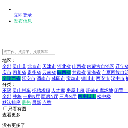
立即登录
发布信息
地区：
全部
灵山县
北京市
天津市
河北省
山西省
内蒙古自治区
辽宁
庆市
四川省
贵州省
云南省
陕西省
甘肃省
青海省
宁夏回族自
全陕西省
延安市
渭南市
咸阳市
宝鸡市
铜川市
西安市
汉中市
分类：
不限
灵山拼车
招聘求职
人才库
房屋出租
旺铺仓库场地
闲置二
全部
整栋
一房N厅
两房N厅
三房N厅
四房以上
楼中楼
默认排序
最热
最新
点赞
只看有图
查看更多
没有更多了