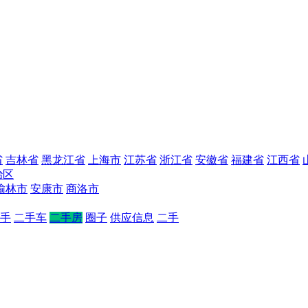
省
吉林省
黑龙江省
上海市
江苏省
浙江省
安徽省
福建省
江西省
治区
榆林市
安康市
商洛市
手
二手车
二手房
圈子
供应信息
二手