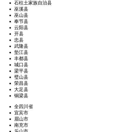
石柱土家族自治县
巫溪县
巫山县
奉节县
云阳县
开县
忠县
武隆县
垫江县
丰都县
城口县
梁平县
璧山县
荣昌县
大足县
铜梁县
全四川省
宜宾市
眉山市
南充市
乐山市