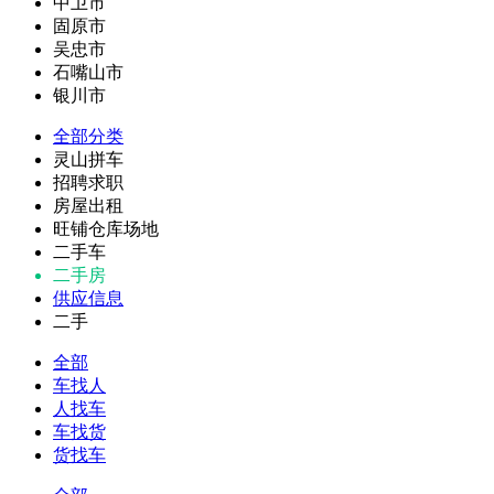
中卫市
固原市
吴忠市
石嘴山市
银川市
全部分类
灵山拼车
招聘求职
房屋出租
旺铺仓库场地
二手车
二手房
供应信息
二手
全部
车找人
人找车
车找货
货找车