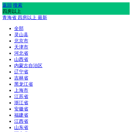
返回
搜索
四房以上
青海省
四房以上
最新
全部
灵山县
北京市
天津市
河北省
山西省
内蒙古自治区
辽宁省
吉林省
黑龙江省
上海市
江苏省
浙江省
安徽省
福建省
江西省
山东省