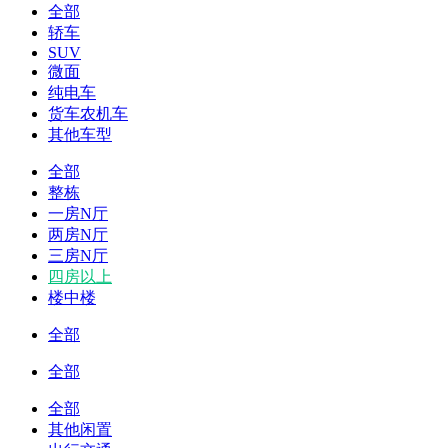
全部
轿车
SUV
微面
纯电车
货车农机车
其他车型
全部
整栋
一房N厅
两房N厅
三房N厅
四房以上
楼中楼
全部
全部
全部
其他闲置