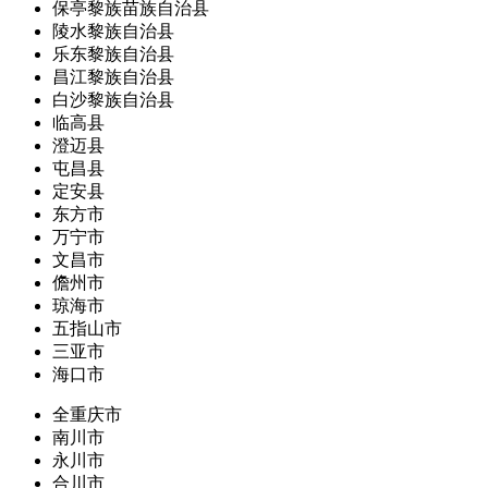
保亭黎族苗族自治县
陵水黎族自治县
乐东黎族自治县
昌江黎族自治县
白沙黎族自治县
临高县
澄迈县
屯昌县
定安县
东方市
万宁市
文昌市
儋州市
琼海市
五指山市
三亚市
海口市
全重庆市
南川市
永川市
合川市