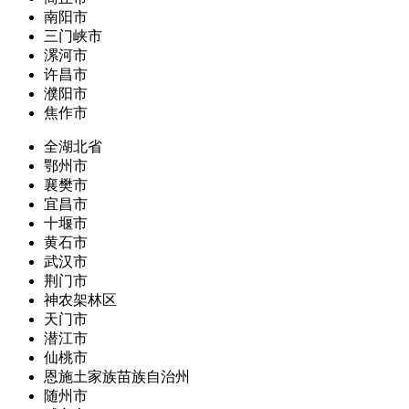
南阳市
三门峡市
漯河市
许昌市
濮阳市
焦作市
全湖北省
鄂州市
襄樊市
宜昌市
十堰市
黄石市
武汉市
荆门市
神农架林区
天门市
潜江市
仙桃市
恩施土家族苗族自治州
随州市