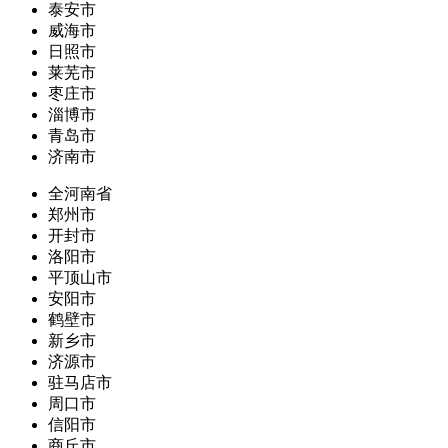
泰安市
威海市
日照市
莱芜市
枣庄市
淄博市
青岛市
济南市
全河南省
郑州市
开封市
洛阳市
平顶山市
安阳市
鹤壁市
新乡市
济源市
驻马店市
周口市
信阳市
商丘市