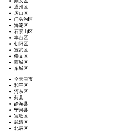
顺义区
通州区
房山区
门头沟区
海淀区
石景山区
丰台区
朝阳区
宣武区
崇文区
西城区
东城区
全天津市
和平区
河东区
蓟县
静海县
宁河县
宝坻区
武清区
北辰区