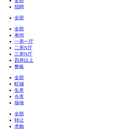
全部
招聘
全部
全部
单间
一房一厅
二房N厅
三房N厅
四房以上
整栋
全部
旺铺
生意
仓库
场地
全部
转让
求购