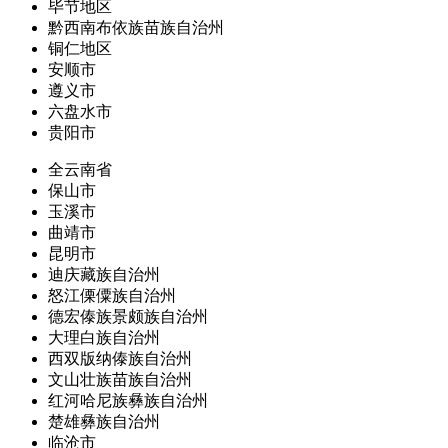
毕节地区
黔西南布依族苗族自治州
铜仁地区
安顺市
遵义市
六盘水市
贵阳市
全云南省
保山市
玉溪市
曲靖市
昆明市
迪庆藏族自治州
怒江傈僳族自治州
德宏傣族景颇族自治州
大理白族自治州
西双版纳傣族自治州
文山壮族苗族自治州
红河哈尼族彝族自治州
楚雄彝族自治州
临沧市