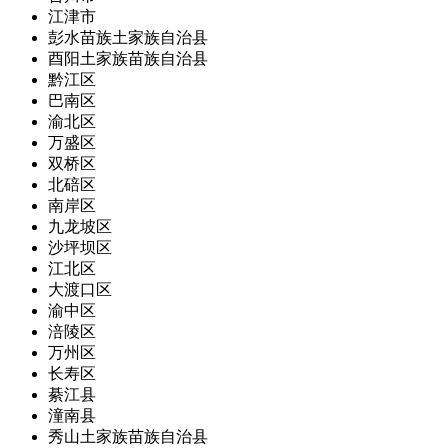
江津市
彭水苗族土家族自治县
酉阳土家族苗族自治县
黔江区
巴南区
渝北区
万盛区
双桥区
北碚区
南岸区
九龙坡区
沙坪坝区
江北区
大渡口区
渝中区
涪陵区
万州区
长寿区
綦江县
潼南县
秀山土家族苗族自治县