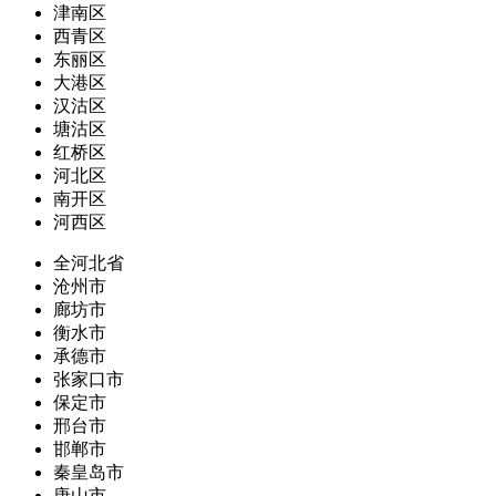
津南区
西青区
东丽区
大港区
汉沽区
塘沽区
红桥区
河北区
南开区
河西区
全河北省
沧州市
廊坊市
衡水市
承德市
张家口市
保定市
邢台市
邯郸市
秦皇岛市
唐山市