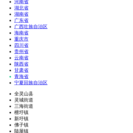
河南省
湖北省
湖南省
广东省
广西壮族自治区
海南省
重庆市
四川省
贵州省
云南省
陕西省
甘肃省
青海省
宁夏回族自治区
全灵山县
灵城街道
三海街道
檀圩镇
新圩镇
佛子镇
陆屋镇