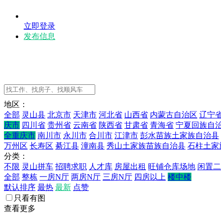
立即登录
发布信息
地区：
全部
灵山县
北京市
天津市
河北省
山西省
内蒙古自治区
辽宁
庆市
四川省
贵州省
云南省
陕西省
甘肃省
青海省
宁夏回族自
全重庆市
南川市
永川市
合川市
江津市
彭水苗族土家族自治县
万州区
长寿区
綦江县
潼南县
秀山土家族苗族自治县
石柱土家
分类：
不限
灵山拼车
招聘求职
人才库
房屋出租
旺铺仓库场地
闲置二
全部
整栋
一房N厅
两房N厅
三房N厅
四房以上
楼中楼
默认排序
最热
最新
点赞
只看有图
查看更多