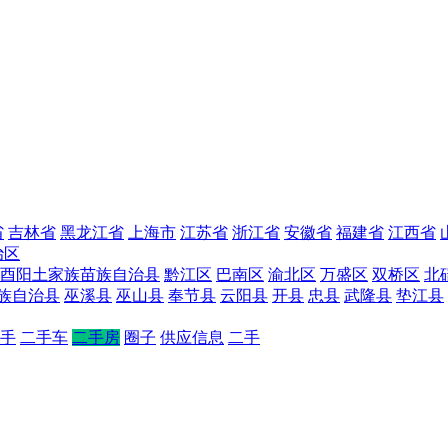
省
吉林省
黑龙江省
上海市
江苏省
浙江省
安徽省
福建省
江西省
治区
酉阳土家族苗族自治县
黔江区
巴南区
渝北区
万盛区
双桥区
北
族自治县
巫溪县
巫山县
奉节县
云阳县
开县
忠县
武隆县
垫江县
手
二手车
二手房
圈子
供应信息
二手