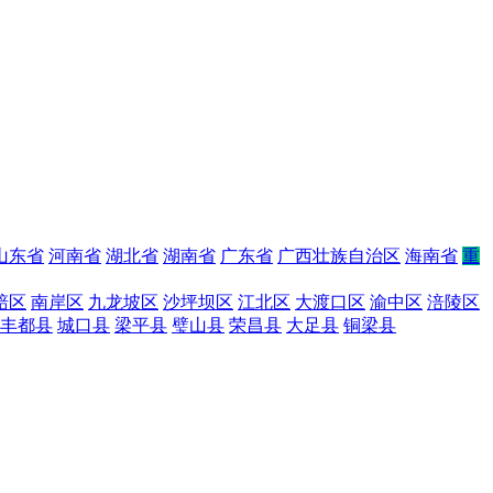
山东省
河南省
湖北省
湖南省
广东省
广西壮族自治区
海南省
重
碚区
南岸区
九龙坡区
沙坪坝区
江北区
大渡口区
渝中区
涪陵区
丰都县
城口县
梁平县
璧山县
荣昌县
大足县
铜梁县