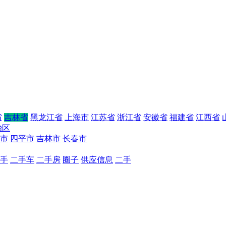
省
吉林省
黑龙江省
上海市
江苏省
浙江省
安徽省
福建省
江西省
治区
市
四平市
吉林市
长春市
手
二手车
二手房
圈子
供应信息
二手