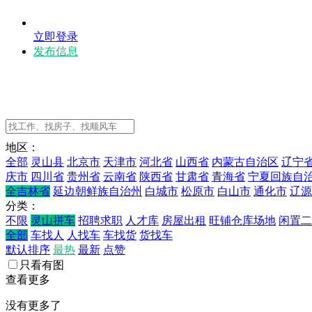
立即登录
发布信息
地区：
全部
灵山县
北京市
天津市
河北省
山西省
内蒙古自治区
辽宁
庆市
四川省
贵州省
云南省
陕西省
甘肃省
青海省
宁夏回族自
全吉林省
延边朝鲜族自治州
白城市
松原市
白山市
通化市
辽源
分类：
不限
灵山拼车
招聘求职
人才库
房屋出租
旺铺仓库场地
闲置二
全部
车找人
人找车
车找货
货找车
默认排序
最热
最新
点赞
只看有图
查看更多
没有更多了