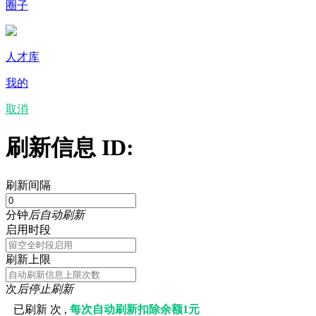
圈子
人才库
我的
取消
刷新信息 ID:
刷新间隔
分钟
后自动刷新
启用时段
刷新上限
次
后停止刷新
已刷新
次 ,
每次自动刷新扣除余额1元