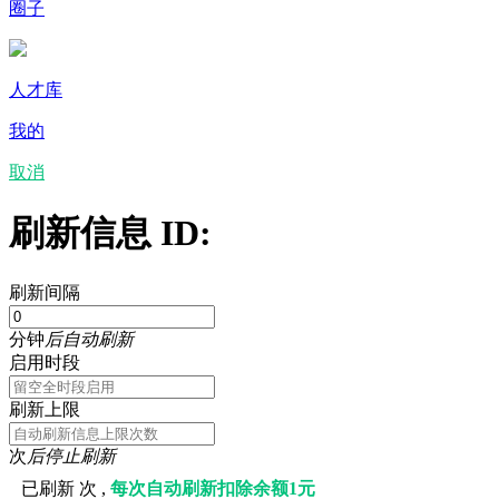
圈子
人才库
我的
取消
刷新信息 ID:
刷新间隔
分钟
后自动刷新
启用时段
刷新上限
次
后停止刷新
已刷新
次 ,
每次自动刷新扣除余额1元