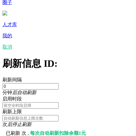
圈子
人才库
我的
取消
刷新信息 ID:
刷新间隔
分钟
后自动刷新
启用时段
刷新上限
次
后停止刷新
已刷新
次 ,
每次自动刷新扣除余额1元