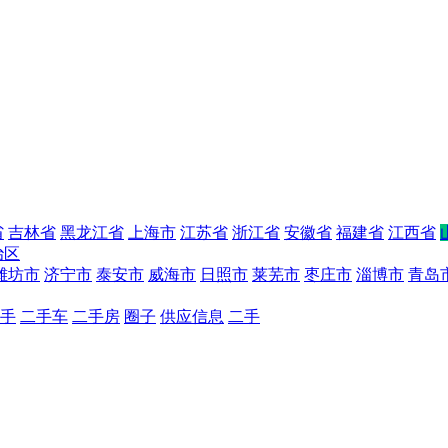
省
吉林省
黑龙江省
上海市
江苏省
浙江省
安徽省
福建省
江西省
治区
潍坊市
济宁市
泰安市
威海市
日照市
莱芜市
枣庄市
淄博市
青岛
手
二手车
二手房
圈子
供应信息
二手