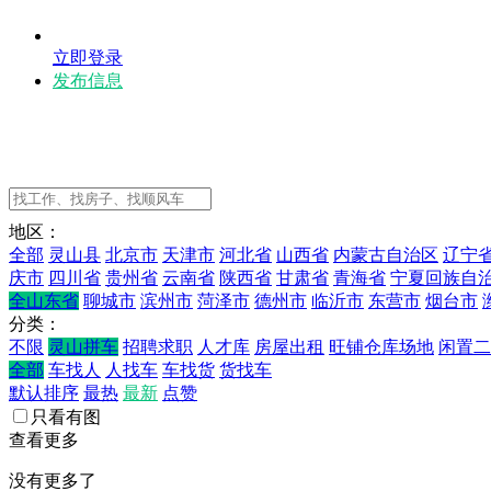
立即登录
发布信息
地区：
全部
灵山县
北京市
天津市
河北省
山西省
内蒙古自治区
辽宁
庆市
四川省
贵州省
云南省
陕西省
甘肃省
青海省
宁夏回族自
全山东省
聊城市
滨州市
菏泽市
德州市
临沂市
东营市
烟台市
分类：
不限
灵山拼车
招聘求职
人才库
房屋出租
旺铺仓库场地
闲置二
全部
车找人
人找车
车找货
货找车
默认排序
最热
最新
点赞
只看有图
查看更多
没有更多了