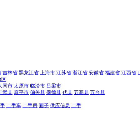
省
吉林省
黑龙江省
上海市
江苏省
浙江省
安徽省
福建省
江西省
治区
大同市
太原市
临汾市
吕梁市
宁武县
原平市
偏关县
保德县
代县
五寨县
五台县
手
二手车
二手房
圈子
供应信息
二手