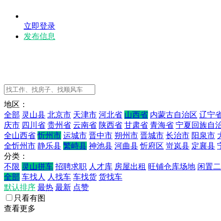
立即登录
发布信息
地区：
全部
灵山县
北京市
天津市
河北省
山西省
内蒙古自治区
辽宁
庆市
四川省
贵州省
云南省
陕西省
甘肃省
青海省
宁夏回族自
全山西省
忻州市
运城市
晋中市
朔州市
晋城市
长治市
阳泉市
全忻州市
静乐县
繁峙县
神池县
河曲县
忻府区
岢岚县
定襄县
分类：
不限
灵山拼车
招聘求职
人才库
房屋出租
旺铺仓库场地
闲置二
全部
车找人
人找车
车找货
货找车
默认排序
最热
最新
点赞
只看有图
查看更多