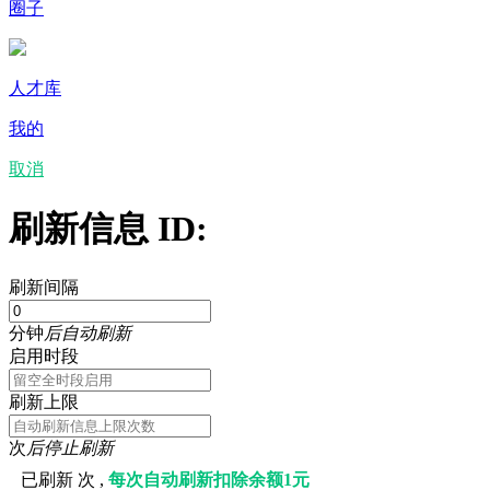
圈子
人才库
我的
取消
刷新信息 ID:
刷新间隔
分钟
后自动刷新
启用时段
刷新上限
次
后停止刷新
已刷新
次 ,
每次自动刷新扣除余额1元