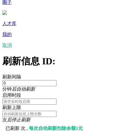
圈子
人才库
我的
取消
刷新信息 ID:
刷新间隔
分钟
后自动刷新
启用时段
刷新上限
次
后停止刷新
已刷新
次 ,
每次自动刷新扣除余额1元