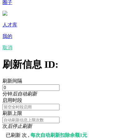
圈子
人才库
我的
取消
刷新信息 ID:
刷新间隔
分钟
后自动刷新
启用时段
刷新上限
次
后停止刷新
已刷新
次 ,
每次自动刷新扣除余额1元