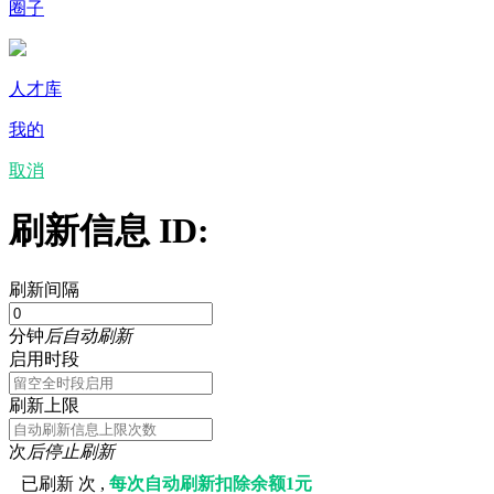
圈子
人才库
我的
取消
刷新信息 ID:
刷新间隔
分钟
后自动刷新
启用时段
刷新上限
次
后停止刷新
已刷新
次 ,
每次自动刷新扣除余额1元