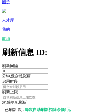
圈子
人才库
我的
取消
刷新信息 ID:
刷新间隔
分钟
后自动刷新
启用时段
刷新上限
次
后停止刷新
已刷新
次 ,
每次自动刷新扣除余额1元