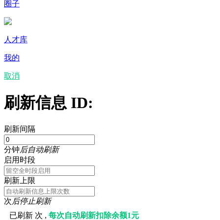
圈子
人才库
我的
取消
刷新信息 ID:
刷新间隔
分钟
后自动刷新
启用时段
刷新上限
次
后停止刷新
已刷新
次 ,
每次自动刷新扣除余额1元