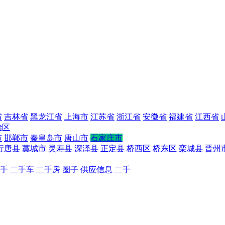
省
吉林省
黑龙江省
上海市
江苏省
浙江省
安徽省
福建省
江西省
治区
市
邯郸市
秦皇岛市
唐山市
石家庄市
行唐县
藁城市
灵寿县
深泽县
正定县
桥西区
桥东区
栾城县
晋州
手
二手车
二手房
圈子
供应信息
二手