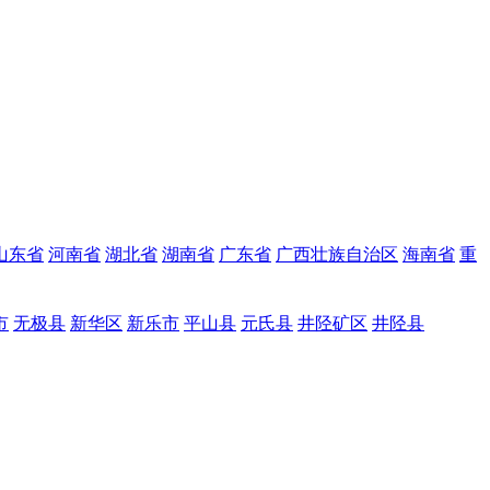
山东省
河南省
湖北省
湖南省
广东省
广西壮族自治区
海南省
重
市
无极县
新华区
新乐市
平山县
元氏县
井陉矿区
井陉县