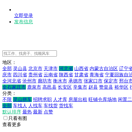
立即登录
发布信息
地区：
全部
灵山县
北京市
天津市
河北省
山西省
内蒙古自治区
辽宁
庆市
四川省
贵州省
云南省
陕西省
甘肃省
青海省
宁夏回族自
全河北省
沧州市
廊坊市
衡水市
承德市
张家口市
保定市
邢台
全石家庄市
鹿泉市
高邑县
长安区
辛集市
赵县
赞皇县
裕华区
分类：
不限
灵山拼车
招聘求职
人才库
房屋出租
旺铺仓库场地
闲置二
全部
车找人
人找车
车找货
货找车
默认排序
最热
最新
点赞
只看有图
查看更多