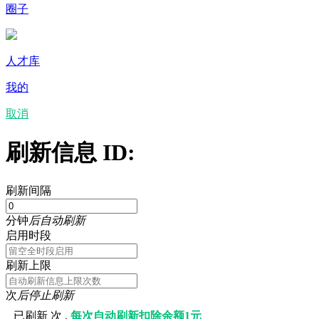
圈子
人才库
我的
取消
刷新信息 ID:
刷新间隔
分钟
后自动刷新
启用时段
刷新上限
次
后停止刷新
已刷新
次 ,
每次自动刷新扣除余额1元