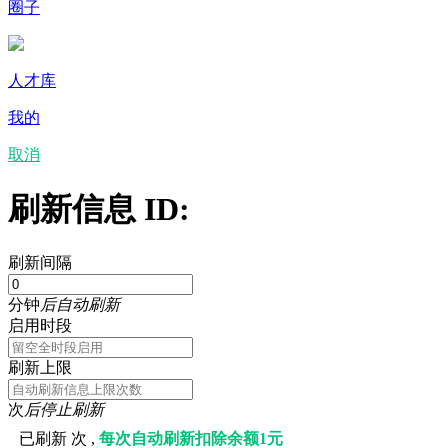
圈子
人才库
我的
取消
刷新信息 ID:
刷新间隔
分钟
后自动刷新
启用时段
刷新上限
次
后停止刷新
已刷新
次 ,
每次自动刷新扣除余额1元