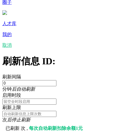
圈子
人才库
我的
取消
刷新信息 ID:
刷新间隔
分钟
后自动刷新
启用时段
刷新上限
次
后停止刷新
已刷新
次 ,
每次自动刷新扣除余额1元