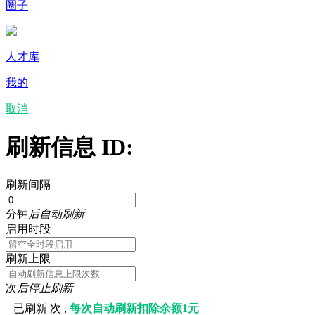
圈子
人才库
我的
取消
刷新信息 ID:
刷新间隔
分钟
后自动刷新
启用时段
刷新上限
次
后停止刷新
已刷新
次 ,
每次自动刷新扣除余额1元