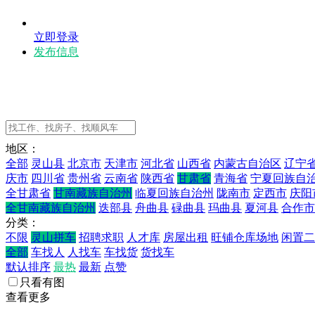
立即登录
发布信息
地区：
全部
灵山县
北京市
天津市
河北省
山西省
内蒙古自治区
辽宁
庆市
四川省
贵州省
云南省
陕西省
甘肃省
青海省
宁夏回族自
全甘肃省
甘南藏族自治州
临夏回族自治州
陇南市
定西市
庆阳
全甘南藏族自治州
迭部县
舟曲县
碌曲县
玛曲县
夏河县
合作市
分类：
不限
灵山拼车
招聘求职
人才库
房屋出租
旺铺仓库场地
闲置二
全部
车找人
人找车
车找货
货找车
默认排序
最热
最新
点赞
只看有图
查看更多