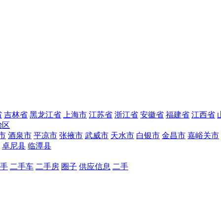
省
吉林省
黑龙江省
上海市
江苏省
浙江省
安徽省
福建省
江西省
治区
市
酒泉市
平凉市
张掖市
武威市
天水市
白银市
金昌市
嘉峪关市
卓尼县
临潭县
手
二手车
二手房
圈子
供应信息
二手