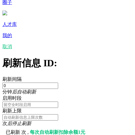
圈子
人才库
我的
取消
刷新信息 ID:
刷新间隔
分钟
后自动刷新
启用时段
刷新上限
次
后停止刷新
已刷新
次 ,
每次自动刷新扣除余额1元