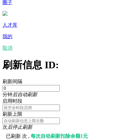
圈子
人才库
我的
取消
刷新信息 ID:
刷新间隔
分钟
后自动刷新
启用时段
刷新上限
次
后停止刷新
已刷新
次 ,
每次自动刷新扣除余额1元