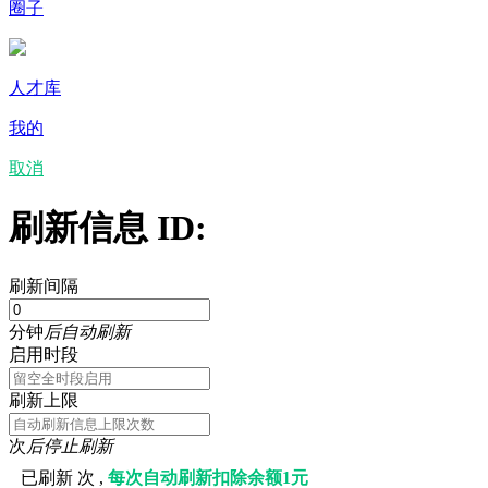
圈子
人才库
我的
取消
刷新信息 ID:
刷新间隔
分钟
后自动刷新
启用时段
刷新上限
次
后停止刷新
已刷新
次 ,
每次自动刷新扣除余额1元