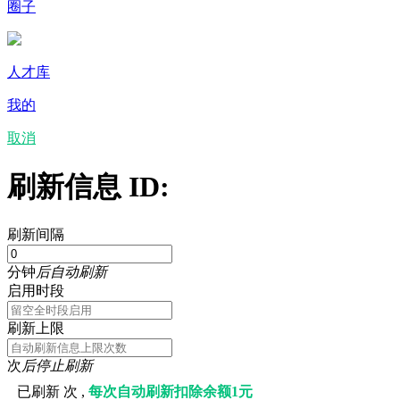
圈子
人才库
我的
取消
刷新信息 ID:
刷新间隔
分钟
后自动刷新
启用时段
刷新上限
次
后停止刷新
已刷新
次 ,
每次自动刷新扣除余额1元