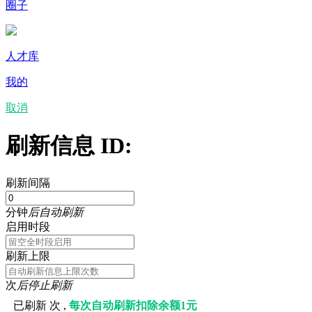
圈子
人才库
我的
取消
刷新信息 ID:
刷新间隔
分钟
后自动刷新
启用时段
刷新上限
次
后停止刷新
已刷新
次 ,
每次自动刷新扣除余额1元