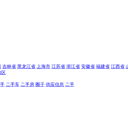
省
吉林省
黑龙江省
上海市
江苏省
浙江省
安徽省
福建省
江西省
治区
手
二手车
二手房
圈子
供应信息
二手