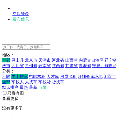
立即登录
发布信息
地区：
全部
灵山县
北京市
天津市
河北省
山西省
内蒙古自治区
辽宁
庆市
四川省
贵州省
云南省
陕西省
甘肃省
青海省
宁夏回族自
分类：
不限
灵山拼车
招聘求职
人才库
房屋出租
旺铺仓库场地
闲置二
全部
车找人
人找车
车找货
货找车
默认排序
最热
最新
点赞
只看有图
查看更多
没有更多了