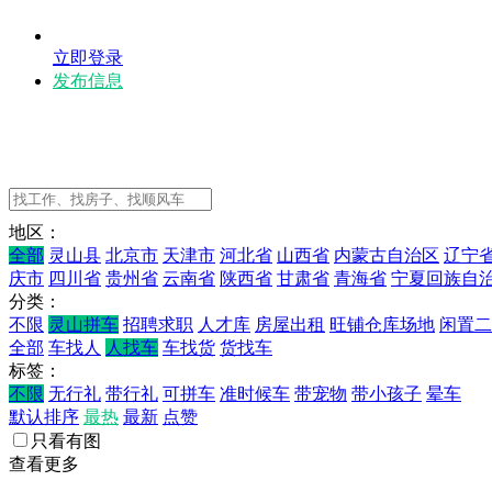
立即登录
发布信息
地区：
全部
灵山县
北京市
天津市
河北省
山西省
内蒙古自治区
辽宁
庆市
四川省
贵州省
云南省
陕西省
甘肃省
青海省
宁夏回族自
分类：
不限
灵山拼车
招聘求职
人才库
房屋出租
旺铺仓库场地
闲置二
全部
车找人
人找车
车找货
货找车
标签：
不限
无行礼
带行礼
可拼车
准时候车
带宠物
带小孩子
晕车
默认排序
最热
最新
点赞
只看有图
查看更多