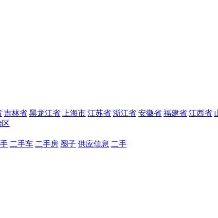
省
吉林省
黑龙江省
上海市
江苏省
浙江省
安徽省
福建省
江西省
治区
手
二手车
二手房
圈子
供应信息
二手