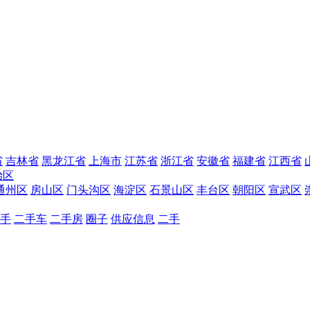
省
吉林省
黑龙江省
上海市
江苏省
浙江省
安徽省
福建省
江西省
治区
通州区
房山区
门头沟区
海淀区
石景山区
丰台区
朝阳区
宣武区
手
二手车
二手房
圈子
供应信息
二手