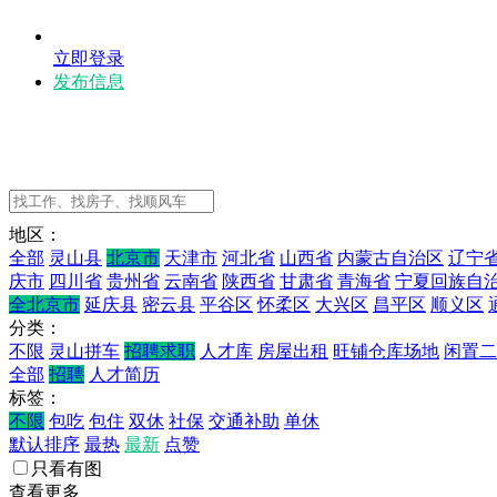
立即登录
发布信息
地区：
全部
灵山县
北京市
天津市
河北省
山西省
内蒙古自治区
辽宁
庆市
四川省
贵州省
云南省
陕西省
甘肃省
青海省
宁夏回族自
全北京市
延庆县
密云县
平谷区
怀柔区
大兴区
昌平区
顺义区
分类：
不限
灵山拼车
招聘求职
人才库
房屋出租
旺铺仓库场地
闲置二
全部
招聘
人才简历
标签：
不限
包吃
包住
双休
社保
交通补助
单休
默认排序
最热
最新
点赞
只看有图
查看更多