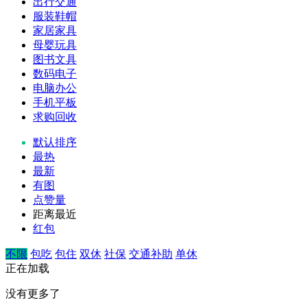
出行交通
服装鞋帽
家居家具
母婴玩具
图书文具
数码电子
电脑办公
手机平板
求购回收
默认排序
最热
最新
有图
点赞量
距离最近
红包
不限
包吃
包住
双休
社保
交通补助
单休
正在加载
没有更多了