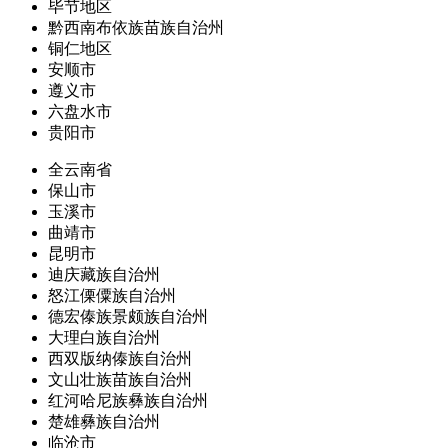
毕节地区
黔西南布依族苗族自治州
铜仁地区
安顺市
遵义市
六盘水市
贵阳市
全云南省
保山市
玉溪市
曲靖市
昆明市
迪庆藏族自治州
怒江傈僳族自治州
德宏傣族景颇族自治州
大理白族自治州
西双版纳傣族自治州
文山壮族苗族自治州
红河哈尼族彝族自治州
楚雄彝族自治州
临沧市