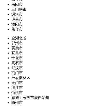
南阳市
三门峡市
漯河市
许昌市
濮阳市
焦作市
全湖北省
鄂州市
襄樊市
宜昌市
十堰市
黄石市
武汉市
荆门市
神农架林区
天门市
潜江市
仙桃市
恩施土家族苗族自治州
随州市