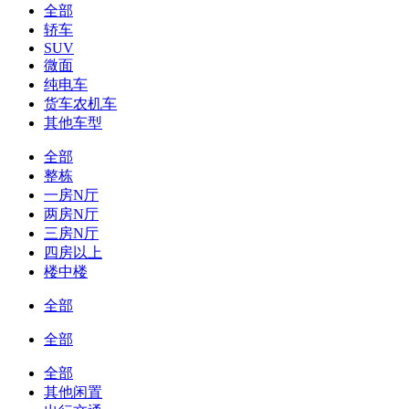
全部
轿车
SUV
微面
纯电车
货车农机车
其他车型
全部
整栋
一房N厅
两房N厅
三房N厅
四房以上
楼中楼
全部
全部
全部
其他闲置