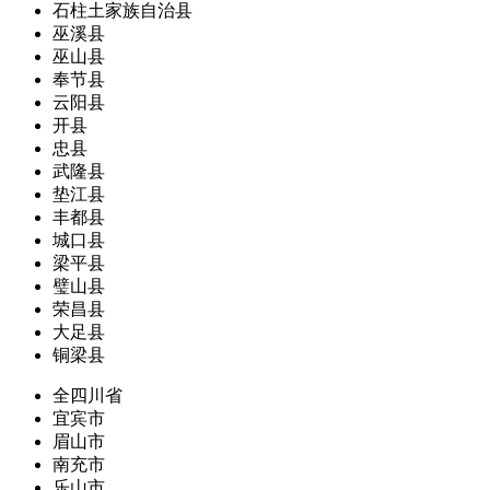
石柱土家族自治县
巫溪县
巫山县
奉节县
云阳县
开县
忠县
武隆县
垫江县
丰都县
城口县
梁平县
璧山县
荣昌县
大足县
铜梁县
全四川省
宜宾市
眉山市
南充市
乐山市