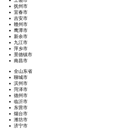
上饶市
抚州市
宜春市
吉安市
赣州市
鹰潭市
新余市
九江市
萍乡市
景德镇市
南昌市
全山东省
聊城市
滨州市
菏泽市
德州市
临沂市
东营市
烟台市
潍坊市
济宁市