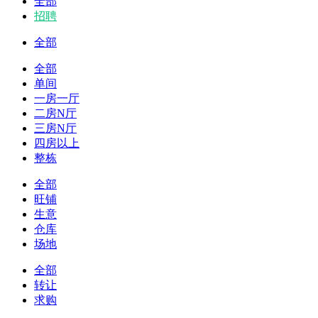
全部
招聘
全部
全部
单间
一房一厅
二房N厅
三房N厅
四房以上
整栋
全部
旺铺
生意
仓库
场地
全部
转让
求购