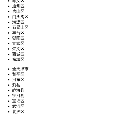
顺义区
通州区
房山区
门头沟区
海淀区
石景山区
丰台区
朝阳区
宣武区
崇文区
西城区
东城区
全天津市
和平区
河东区
蓟县
静海县
宁河县
宝坻区
武清区
北辰区