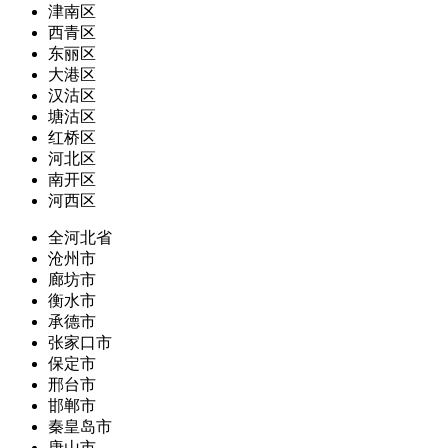
津南区
西青区
东丽区
大港区
汉沽区
塘沽区
红桥区
河北区
南开区
河西区
全河北省
沧州市
廊坊市
衡水市
承德市
张家口市
保定市
邢台市
邯郸市
秦皇岛市
唐山市