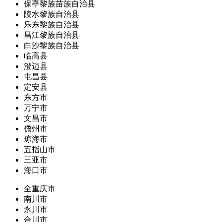
保亭黎族苗族自治县
陵水黎族自治县
乐东黎族自治县
昌江黎族自治县
白沙黎族自治县
临高县
澄迈县
屯昌县
定安县
东方市
万宁市
文昌市
儋州市
琼海市
五指山市
三亚市
海口市
全重庆市
南川市
永川市
合川市