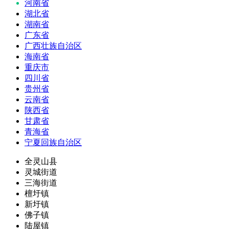
河南省
湖北省
湖南省
广东省
广西壮族自治区
海南省
重庆市
四川省
贵州省
云南省
陕西省
甘肃省
青海省
宁夏回族自治区
全灵山县
灵城街道
三海街道
檀圩镇
新圩镇
佛子镇
陆屋镇