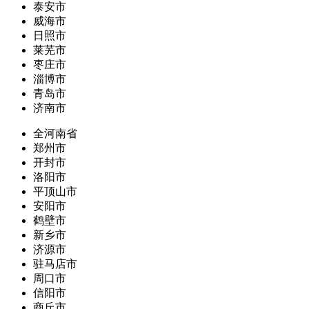
泰安市
威海市
日照市
莱芜市
枣庄市
淄博市
青岛市
济南市
全河南省
郑州市
开封市
洛阳市
平顶山市
安阳市
鹤壁市
新乡市
济源市
驻马店市
周口市
信阳市
商丘市