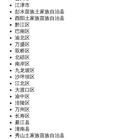
江津市
彭水苗族土家族自治县
酉阳土家族苗族自治县
黔江区
巴南区
渝北区
万盛区
双桥区
北碚区
南岸区
九龙坡区
沙坪坝区
江北区
大渡口区
渝中区
涪陵区
万州区
长寿区
綦江县
潼南县
秀山土家族苗族自治县