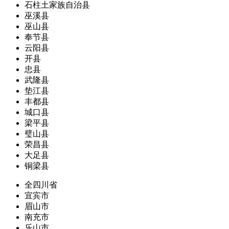
石柱土家族自治县
巫溪县
巫山县
奉节县
云阳县
开县
忠县
武隆县
垫江县
丰都县
城口县
梁平县
璧山县
荣昌县
大足县
铜梁县
全四川省
宜宾市
眉山市
南充市
乐山市