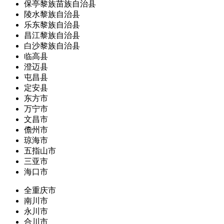
保亭黎族苗族自治县
陵水黎族自治县
乐东黎族自治县
昌江黎族自治县
白沙黎族自治县
临高县
澄迈县
屯昌县
定安县
东方市
万宁市
文昌市
儋州市
琼海市
五指山市
三亚市
海口市
全重庆市
南川市
永川市
合川市