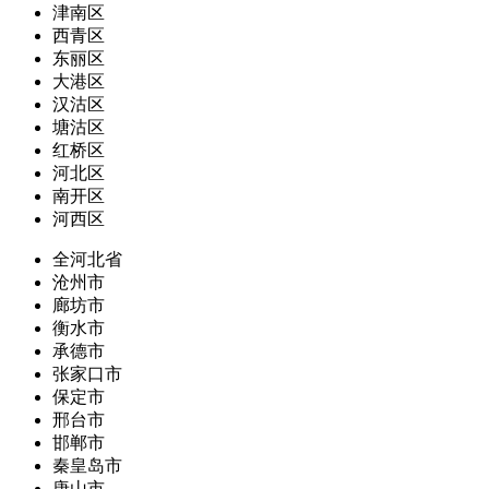
津南区
西青区
东丽区
大港区
汉沽区
塘沽区
红桥区
河北区
南开区
河西区
全河北省
沧州市
廊坊市
衡水市
承德市
张家口市
保定市
邢台市
邯郸市
秦皇岛市
唐山市