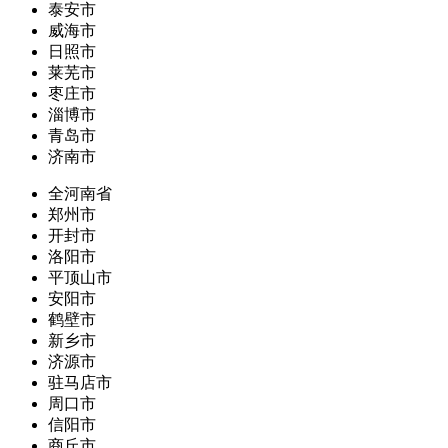
泰安市
威海市
日照市
莱芜市
枣庄市
淄博市
青岛市
济南市
全河南省
郑州市
开封市
洛阳市
平顶山市
安阳市
鹤壁市
新乡市
济源市
驻马店市
周口市
信阳市
商丘市