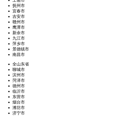
上饶市
抚州市
宜春市
吉安市
赣州市
鹰潭市
新余市
九江市
萍乡市
景德镇市
南昌市
全山东省
聊城市
滨州市
菏泽市
德州市
临沂市
东营市
烟台市
潍坊市
济宁市