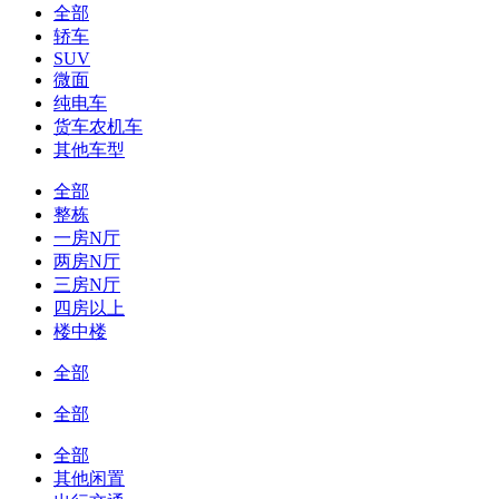
全部
轿车
SUV
微面
纯电车
货车农机车
其他车型
全部
整栋
一房N厅
两房N厅
三房N厅
四房以上
楼中楼
全部
全部
全部
其他闲置