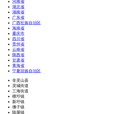
河南省
湖北省
湖南省
广东省
广西壮族自治区
海南省
重庆市
四川省
贵州省
云南省
陕西省
甘肃省
青海省
宁夏回族自治区
全灵山县
灵城街道
三海街道
檀圩镇
新圩镇
佛子镇
陆屋镇