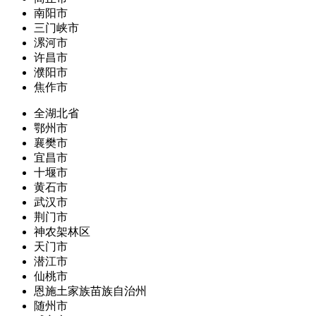
南阳市
三门峡市
漯河市
许昌市
濮阳市
焦作市
全湖北省
鄂州市
襄樊市
宜昌市
十堰市
黄石市
武汉市
荆门市
神农架林区
天门市
潜江市
仙桃市
恩施土家族苗族自治州
随州市