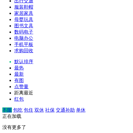
出行交通
服装鞋帽
家居家具
母婴玩具
图书文具
数码电子
电脑办公
手机平板
求购回收
默认排序
最热
最新
有图
点赞量
距离最近
红包
不限
包吃
包住
双休
社保
交通补助
单休
正在加载
没有更多了