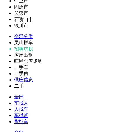
中卫市
固原市
吴忠市
石嘴山市
银川市
全部分类
灵山拼车
招聘求职
房屋出租
旺铺仓库场地
二手车
二手房
供应信息
二手
全部
车找人
人找车
车找货
货找车