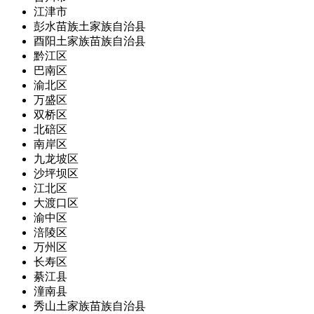
江津市
彭水苗族土家族自治县
酉阳土家族苗族自治县
黔江区
巴南区
渝北区
万盛区
双桥区
北碚区
南岸区
九龙坡区
沙坪坝区
江北区
大渡口区
渝中区
涪陵区
万州区
长寿区
綦江县
潼南县
秀山土家族苗族自治县