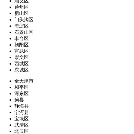
顺义区
通州区
房山区
门头沟区
海淀区
石景山区
丰台区
朝阳区
宣武区
崇文区
西城区
东城区
全天津市
和平区
河东区
蓟县
静海县
宁河县
宝坻区
武清区
北辰区