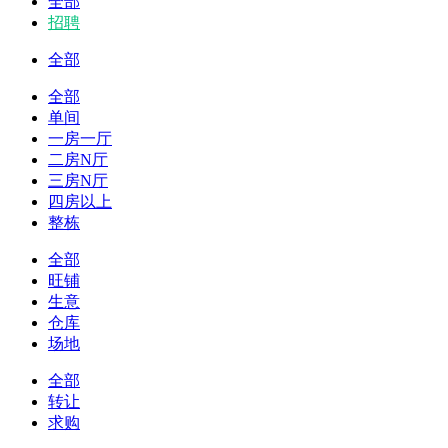
全部
招聘
全部
全部
单间
一房一厅
二房N厅
三房N厅
四房以上
整栋
全部
旺铺
生意
仓库
场地
全部
转让
求购