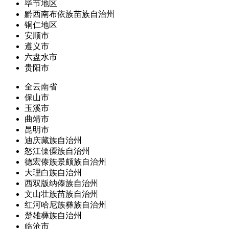
毕节地区
黔西南布依族苗族自治州
铜仁地区
安顺市
遵义市
六盘水市
贵阳市
全云南省
保山市
玉溪市
曲靖市
昆明市
迪庆藏族自治州
怒江傈僳族自治州
德宏傣族景颇族自治州
大理白族自治州
西双版纳傣族自治州
文山壮族苗族自治州
红河哈尼族彝族自治州
楚雄彝族自治州
临沧市