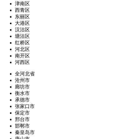
津南区
西青区
东丽区
大港区
汉沽区
塘沽区
红桥区
河北区
南开区
河西区
全河北省
沧州市
廊坊市
衡水市
承德市
张家口市
保定市
邢台市
邯郸市
秦皇岛市
唐山市