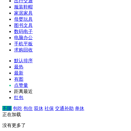
出行交通
服装鞋帽
家居家具
母婴玩具
图书文具
数码电子
电脑办公
手机平板
求购回收
默认排序
最热
最新
有图
点赞量
距离最近
红包
不限
包吃
包住
双休
社保
交通补助
单休
正在加载
没有更多了