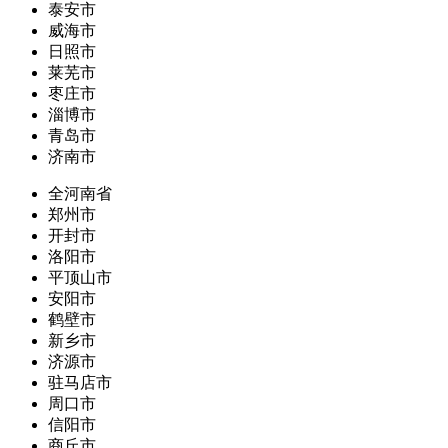
泰安市
威海市
日照市
莱芜市
枣庄市
淄博市
青岛市
济南市
全河南省
郑州市
开封市
洛阳市
平顶山市
安阳市
鹤壁市
新乡市
济源市
驻马店市
周口市
信阳市
商丘市