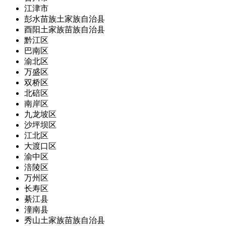
江津市
彭水苗族土家族自治县
酉阳土家族苗族自治县
黔江区
巴南区
渝北区
万盛区
双桥区
北碚区
南岸区
九龙坡区
沙坪坝区
江北区
大渡口区
渝中区
涪陵区
万州区
长寿区
綦江县
潼南县
秀山土家族苗族自治县