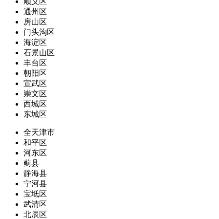
顺义区
通州区
房山区
门头沟区
海淀区
石景山区
丰台区
朝阳区
宣武区
崇文区
西城区
东城区
全天津市
和平区
河东区
蓟县
静海县
宁河县
宝坻区
武清区
北辰区