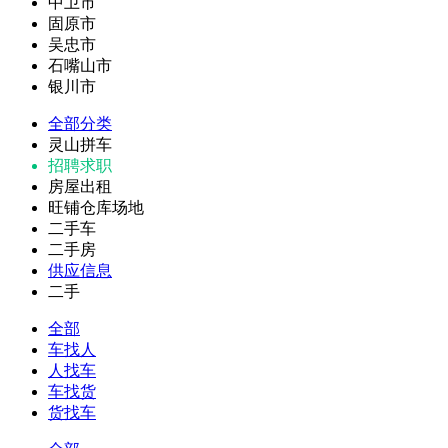
中卫市
固原市
吴忠市
石嘴山市
银川市
全部分类
灵山拼车
招聘求职
房屋出租
旺铺仓库场地
二手车
二手房
供应信息
二手
全部
车找人
人找车
车找货
货找车