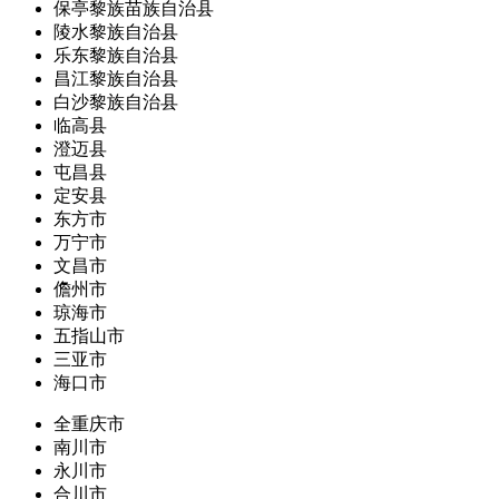
保亭黎族苗族自治县
陵水黎族自治县
乐东黎族自治县
昌江黎族自治县
白沙黎族自治县
临高县
澄迈县
屯昌县
定安县
东方市
万宁市
文昌市
儋州市
琼海市
五指山市
三亚市
海口市
全重庆市
南川市
永川市
合川市