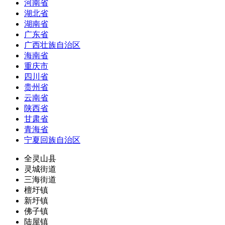
河南省
湖北省
湖南省
广东省
广西壮族自治区
海南省
重庆市
四川省
贵州省
云南省
陕西省
甘肃省
青海省
宁夏回族自治区
全灵山县
灵城街道
三海街道
檀圩镇
新圩镇
佛子镇
陆屋镇