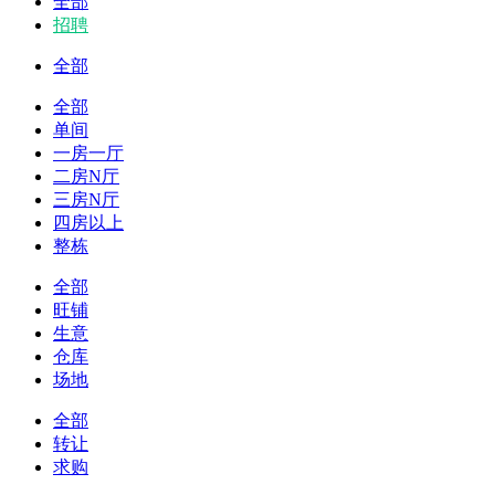
全部
招聘
全部
全部
单间
一房一厅
二房N厅
三房N厅
四房以上
整栋
全部
旺铺
生意
仓库
场地
全部
转让
求购