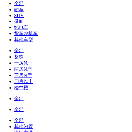
全部
轿车
SUV
微面
纯电车
货车农机车
其他车型
全部
整栋
一房N厅
两房N厅
三房N厅
四房以上
楼中楼
全部
全部
全部
其他闲置