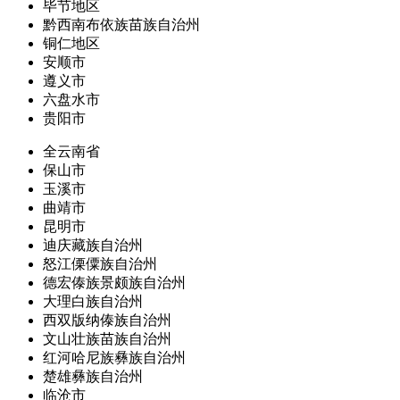
毕节地区
黔西南布依族苗族自治州
铜仁地区
安顺市
遵义市
六盘水市
贵阳市
全云南省
保山市
玉溪市
曲靖市
昆明市
迪庆藏族自治州
怒江傈僳族自治州
德宏傣族景颇族自治州
大理白族自治州
西双版纳傣族自治州
文山壮族苗族自治州
红河哈尼族彝族自治州
楚雄彝族自治州
临沧市