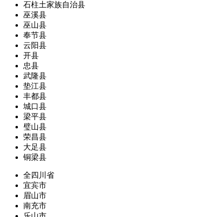
石柱土家族自治县
巫溪县
巫山县
奉节县
云阳县
开县
忠县
武隆县
垫江县
丰都县
城口县
梁平县
璧山县
荣昌县
大足县
铜梁县
全四川省
宜宾市
眉山市
南充市
乐山市