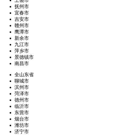
上饶市
抚州市
宜春市
吉安市
赣州市
鹰潭市
新余市
九江市
萍乡市
景德镇市
南昌市
全山东省
聊城市
滨州市
菏泽市
德州市
临沂市
东营市
烟台市
潍坊市
济宁市