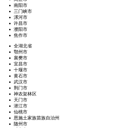
南阳市
三门峡市
漯河市
许昌市
濮阳市
焦作市
全湖北省
鄂州市
襄樊市
宜昌市
十堰市
黄石市
武汉市
荆门市
神农架林区
天门市
潜江市
仙桃市
恩施土家族苗族自治州
随州市