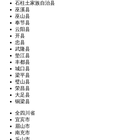
石柱土家族自治县
巫溪县
巫山县
奉节县
云阳县
开县
忠县
武隆县
垫江县
丰都县
城口县
梁平县
璧山县
荣昌县
大足县
铜梁县
全四川省
宜宾市
眉山市
南充市
乐山市