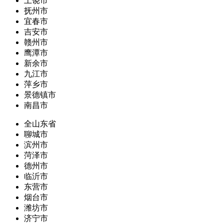
上饶市
抚州市
宜春市
吉安市
赣州市
鹰潭市
新余市
九江市
萍乡市
景德镇市
南昌市
全山东省
聊城市
滨州市
菏泽市
德州市
临沂市
东营市
烟台市
潍坊市
济宁市