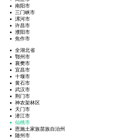
南阳市
三门峡市
漯河市
许昌市
濮阳市
焦作市
全湖北省
鄂州市
襄樊市
宜昌市
十堰市
黄石市
武汉市
荆门市
神农架林区
天门市
潜江市
仙桃市
恩施土家族苗族自治州
随州市