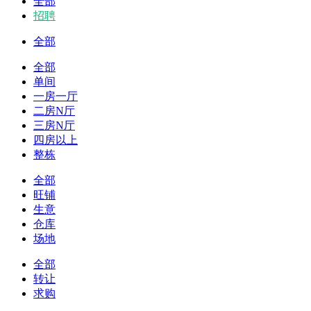
全部
招聘
全部
全部
单间
一房一厅
二房N厅
三房N厅
四房以上
整栋
全部
旺铺
生意
仓库
场地
全部
转让
求购