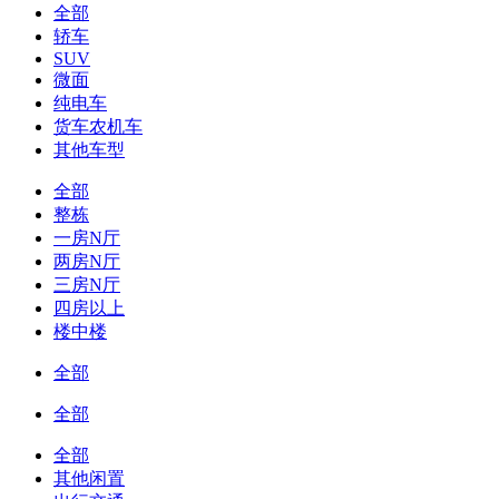
全部
轿车
SUV
微面
纯电车
货车农机车
其他车型
全部
整栋
一房N厅
两房N厅
三房N厅
四房以上
楼中楼
全部
全部
全部
其他闲置