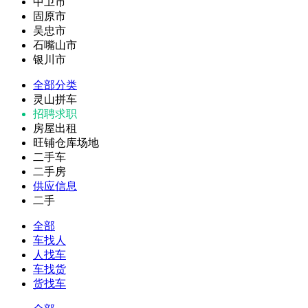
中卫市
固原市
吴忠市
石嘴山市
银川市
全部分类
灵山拼车
招聘求职
房屋出租
旺铺仓库场地
二手车
二手房
供应信息
二手
全部
车找人
人找车
车找货
货找车