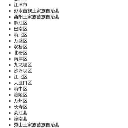
江津市
彭水苗族土家族自治县
酉阳土家族苗族自治县
黔江区
巴南区
渝北区
万盛区
双桥区
北碚区
南岸区
九龙坡区
沙坪坝区
江北区
大渡口区
渝中区
涪陵区
万州区
长寿区
綦江县
潼南县
秀山土家族苗族自治县