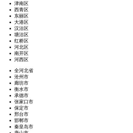
津南区
西青区
东丽区
大港区
汉沽区
塘沽区
红桥区
河北区
南开区
河西区
全河北省
沧州市
廊坊市
衡水市
承德市
张家口市
保定市
邢台市
邯郸市
秦皇岛市
唐山市