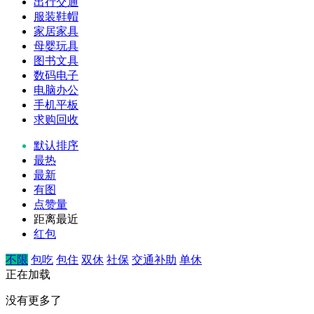
出行交通
服装鞋帽
家居家具
母婴玩具
图书文具
数码电子
电脑办公
手机平板
求购回收
默认排序
最热
最新
有图
点赞量
距离最近
红包
不限
包吃
包住
双休
社保
交通补助
单休
正在加载
没有更多了