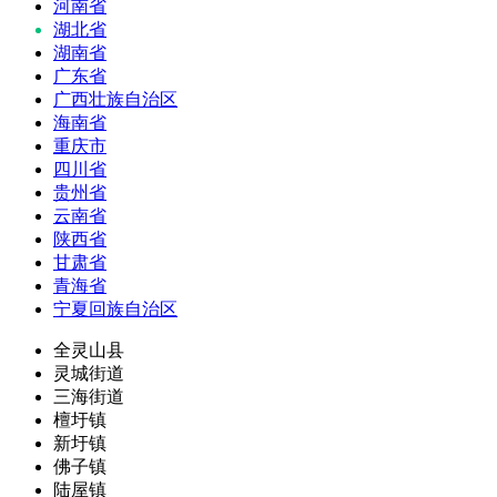
河南省
湖北省
湖南省
广东省
广西壮族自治区
海南省
重庆市
四川省
贵州省
云南省
陕西省
甘肃省
青海省
宁夏回族自治区
全灵山县
灵城街道
三海街道
檀圩镇
新圩镇
佛子镇
陆屋镇