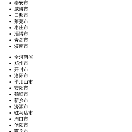
泰安市
威海市
日照市
莱芜市
枣庄市
淄博市
青岛市
济南市
全河南省
郑州市
开封市
洛阳市
平顶山市
安阳市
鹤壁市
新乡市
济源市
驻马店市
周口市
信阳市
商丘市