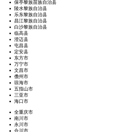
保亭黎族苗族自治县
陵水黎族自治县
乐东黎族自治县
昌江黎族自治县
白沙黎族自治县
临高县
澄迈县
屯昌县
定安县
东方市
万宁市
文昌市
儋州市
琼海市
五指山市
三亚市
海口市
全重庆市
南川市
永川市
合川市