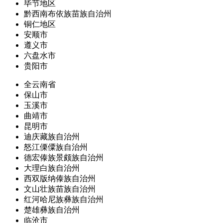
毕节地区
黔西南布依族苗族自治州
铜仁地区
安顺市
遵义市
六盘水市
贵阳市
全云南省
保山市
玉溪市
曲靖市
昆明市
迪庆藏族自治州
怒江傈僳族自治州
德宏傣族景颇族自治州
大理白族自治州
西双版纳傣族自治州
文山壮族苗族自治州
红河哈尼族彝族自治州
楚雄彝族自治州
临沧市