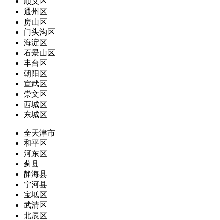
顺义区
通州区
房山区
门头沟区
海淀区
石景山区
丰台区
朝阳区
宣武区
崇文区
西城区
东城区
全天津市
和平区
河东区
蓟县
静海县
宁河县
宝坻区
武清区
北辰区