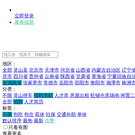
立即登录
发布信息
地区：
全部
灵山县
北京市
天津市
河北省
山西省
内蒙古自治区
辽宁
庆市
四川省
贵州省
云南省
陕西省
甘肃省
青海省
宁夏回族自
全湖南省
张家界市
常德市
岳阳市
邵阳市
衡阳市
湘潭市
株洲
分类：
不限
灵山拼车
招聘求职
人才库
房屋出租
旺铺仓库场地
闲置二
全部
招聘
人才简历
标签：
不限
包吃
包住
双休
社保
交通补助
单休
默认排序
最热
最新
点赞
只看有图
查看更多