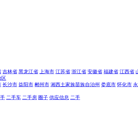
省
吉林省
黑龙江省
上海市
江苏省
浙江省
安徽省
福建省
江西省
治区
市
长沙市
益阳市
郴州市
湘西土家族苗族自治州
娄底市
怀化市
永
手
二手车
二手房
圈子
供应信息
二手