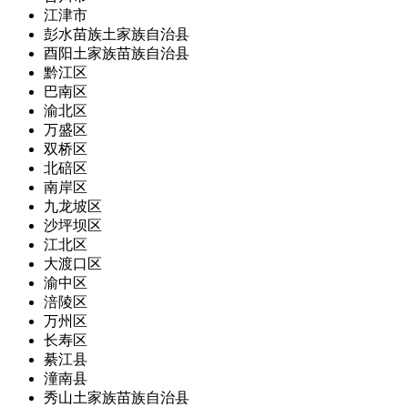
江津市
彭水苗族土家族自治县
酉阳土家族苗族自治县
黔江区
巴南区
渝北区
万盛区
双桥区
北碚区
南岸区
九龙坡区
沙坪坝区
江北区
大渡口区
渝中区
涪陵区
万州区
长寿区
綦江县
潼南县
秀山土家族苗族自治县