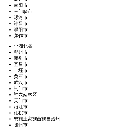
南阳市
三门峡市
漯河市
许昌市
濮阳市
焦作市
全湖北省
鄂州市
襄樊市
宜昌市
十堰市
黄石市
武汉市
荆门市
神农架林区
天门市
潜江市
仙桃市
恩施土家族苗族自治州
随州市