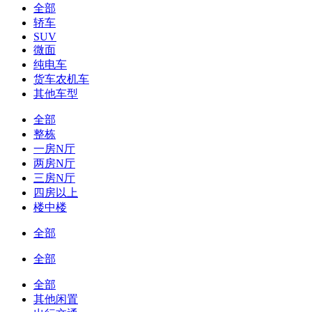
全部
轿车
SUV
微面
纯电车
货车农机车
其他车型
全部
整栋
一房N厅
两房N厅
三房N厅
四房以上
楼中楼
全部
全部
全部
其他闲置