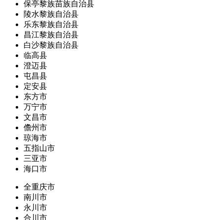
保亭黎族苗族自治县
陵水黎族自治县
乐东黎族自治县
昌江黎族自治县
白沙黎族自治县
临高县
澄迈县
屯昌县
定安县
东方市
万宁市
文昌市
儋州市
琼海市
五指山市
三亚市
海口市
全重庆市
南川市
永川市
合川市