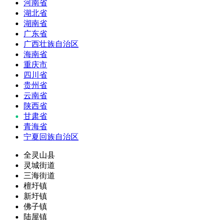
河南省
湖北省
湖南省
广东省
广西壮族自治区
海南省
重庆市
四川省
贵州省
云南省
陕西省
甘肃省
青海省
宁夏回族自治区
全灵山县
灵城街道
三海街道
檀圩镇
新圩镇
佛子镇
陆屋镇