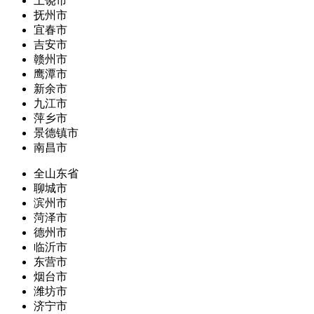
上饶市
抚州市
宜春市
吉安市
赣州市
鹰潭市
新余市
九江市
萍乡市
景德镇市
南昌市
全山东省
聊城市
滨州市
菏泽市
德州市
临沂市
东营市
烟台市
潍坊市
济宁市