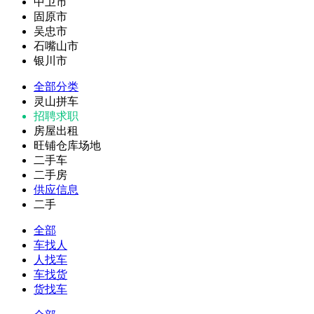
中卫市
固原市
吴忠市
石嘴山市
银川市
全部分类
灵山拼车
招聘求职
房屋出租
旺铺仓库场地
二手车
二手房
供应信息
二手
全部
车找人
人找车
车找货
货找车