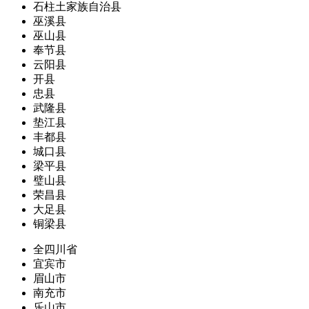
石柱土家族自治县
巫溪县
巫山县
奉节县
云阳县
开县
忠县
武隆县
垫江县
丰都县
城口县
梁平县
璧山县
荣昌县
大足县
铜梁县
全四川省
宜宾市
眉山市
南充市
乐山市