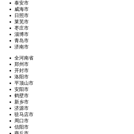
泰安市
威海市
日照市
莱芜市
枣庄市
淄博市
青岛市
济南市
全河南省
郑州市
开封市
洛阳市
平顶山市
安阳市
鹤壁市
新乡市
济源市
驻马店市
周口市
信阳市
商丘市