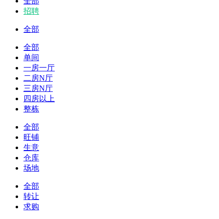
全部
招聘
全部
全部
单间
一房一厅
二房N厅
三房N厅
四房以上
整栋
全部
旺铺
生意
仓库
场地
全部
转让
求购