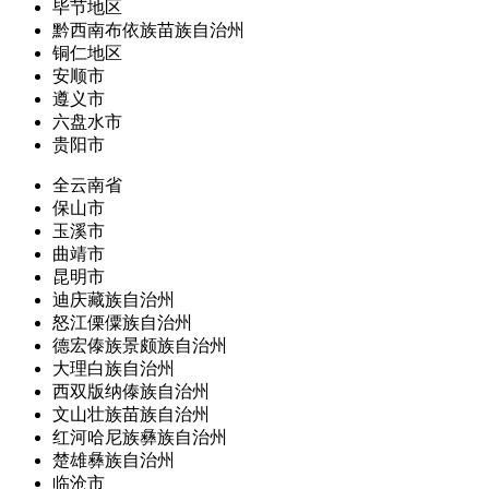
毕节地区
黔西南布依族苗族自治州
铜仁地区
安顺市
遵义市
六盘水市
贵阳市
全云南省
保山市
玉溪市
曲靖市
昆明市
迪庆藏族自治州
怒江傈僳族自治州
德宏傣族景颇族自治州
大理白族自治州
西双版纳傣族自治州
文山壮族苗族自治州
红河哈尼族彝族自治州
楚雄彝族自治州
临沧市