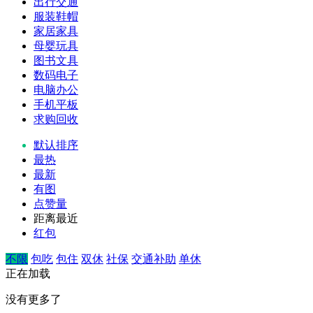
出行交通
服装鞋帽
家居家具
母婴玩具
图书文具
数码电子
电脑办公
手机平板
求购回收
默认排序
最热
最新
有图
点赞量
距离最近
红包
不限
包吃
包住
双休
社保
交通补助
单休
正在加载
没有更多了