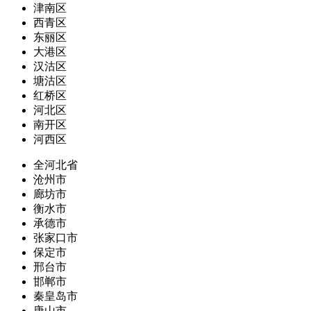
津南区
西青区
东丽区
大港区
汉沽区
塘沽区
红桥区
河北区
南开区
河西区
全河北省
沧州市
廊坊市
衡水市
承德市
张家口市
保定市
邢台市
邯郸市
秦皇岛市
唐山市