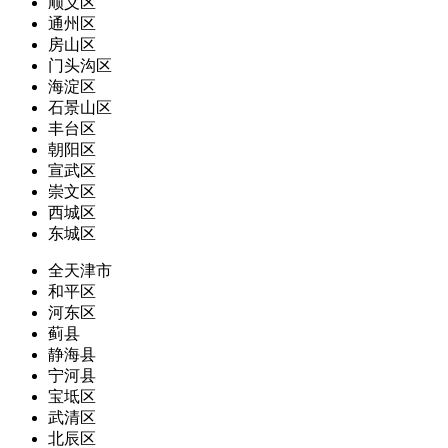
顺义区
通州区
房山区
门头沟区
海淀区
石景山区
丰台区
朝阳区
宣武区
崇文区
西城区
东城区
全天津市
和平区
河东区
蓟县
静海县
宁河县
宝坻区
武清区
北辰区