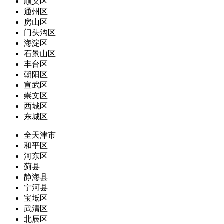
顺义区
通州区
房山区
门头沟区
海淀区
石景山区
丰台区
朝阳区
宣武区
崇文区
西城区
东城区
全天津市
和平区
河东区
蓟县
静海县
宁河县
宝坻区
武清区
北辰区