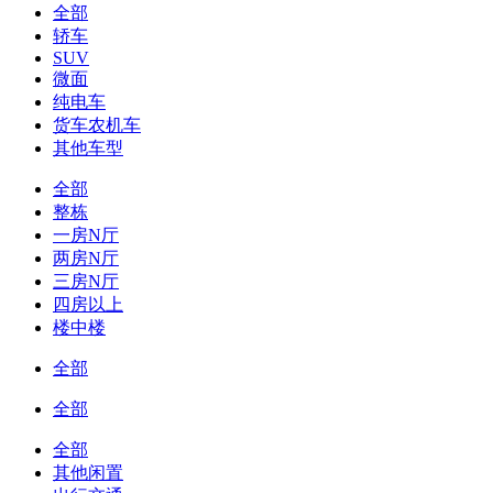
全部
轿车
SUV
微面
纯电车
货车农机车
其他车型
全部
整栋
一房N厅
两房N厅
三房N厅
四房以上
楼中楼
全部
全部
全部
其他闲置