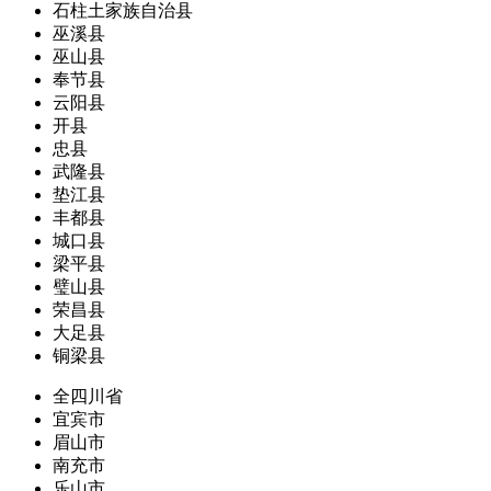
石柱土家族自治县
巫溪县
巫山县
奉节县
云阳县
开县
忠县
武隆县
垫江县
丰都县
城口县
梁平县
璧山县
荣昌县
大足县
铜梁县
全四川省
宜宾市
眉山市
南充市
乐山市