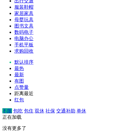
出行交通
服装鞋帽
家居家具
母婴玩具
图书文具
数码电子
电脑办公
手机平板
求购回收
默认排序
最热
最新
有图
点赞量
距离最近
红包
不限
包吃
包住
双休
社保
交通补助
单休
正在加载
没有更多了