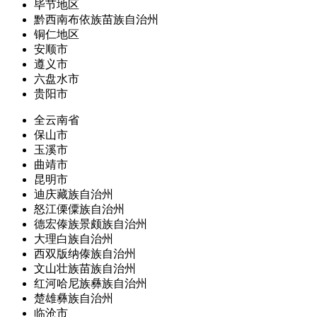
毕节地区
黔西南布依族苗族自治州
铜仁地区
安顺市
遵义市
六盘水市
贵阳市
全云南省
保山市
玉溪市
曲靖市
昆明市
迪庆藏族自治州
怒江傈僳族自治州
德宏傣族景颇族自治州
大理白族自治州
西双版纳傣族自治州
文山壮族苗族自治州
红河哈尼族彝族自治州
楚雄彝族自治州
临沧市