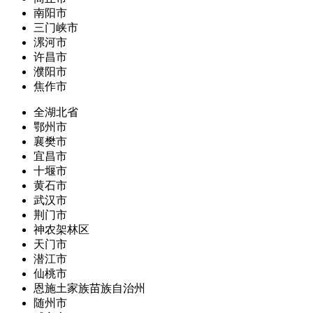
南阳市
三门峡市
漯河市
许昌市
濮阳市
焦作市
全湖北省
鄂州市
襄樊市
宜昌市
十堰市
黄石市
武汉市
荆门市
神农架林区
天门市
潜江市
仙桃市
恩施土家族苗族自治州
随州市