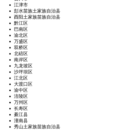
江津市
彭水苗族土家族自治县
酉阳土家族苗族自治县
黔江区
巴南区
渝北区
万盛区
双桥区
北碚区
南岸区
九龙坡区
沙坪坝区
江北区
大渡口区
渝中区
涪陵区
万州区
长寿区
綦江县
潼南县
秀山土家族苗族自治县