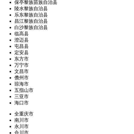
保亭黎族苗族自治县
陵水黎族自治县
乐东黎族自治县
昌江黎族自治县
白沙黎族自治县
临高县
澄迈县
屯昌县
定安县
东方市
万宁市
文昌市
儋州市
琼海市
五指山市
三亚市
海口市
全重庆市
南川市
永川市
合川市