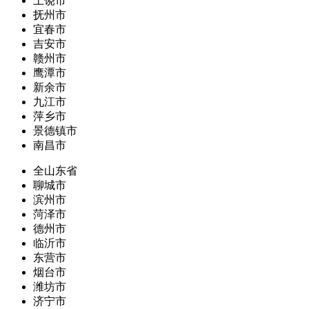
上饶市
抚州市
宜春市
吉安市
赣州市
鹰潭市
新余市
九江市
萍乡市
景德镇市
南昌市
全山东省
聊城市
滨州市
菏泽市
德州市
临沂市
东营市
烟台市
潍坊市
济宁市