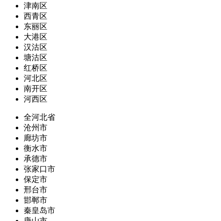
津南区
西青区
东丽区
大港区
汉沽区
塘沽区
红桥区
河北区
南开区
河西区
全河北省
沧州市
廊坊市
衡水市
承德市
张家口市
保定市
邢台市
邯郸市
秦皇岛市
唐山市