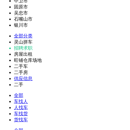
中卫市
固原市
吴忠市
石嘴山市
银川市
全部分类
灵山拼车
招聘求职
房屋出租
旺铺仓库场地
二手车
二手房
供应信息
二手
全部
车找人
人找车
车找货
货找车