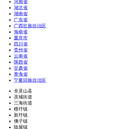
河南省
湖北省
湖南省
广东省
广西壮族自治区
海南省
重庆市
四川省
贵州省
云南省
陕西省
甘肃省
青海省
宁夏回族自治区
全灵山县
灵城街道
三海街道
檀圩镇
新圩镇
佛子镇
陆屋镇