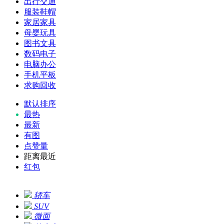
出行交通
服装鞋帽
家居家具
母婴玩具
图书文具
数码电子
电脑办公
手机平板
求购回收
默认排序
最热
最新
有图
点赞量
距离最近
红包
轿车
SUV
微面