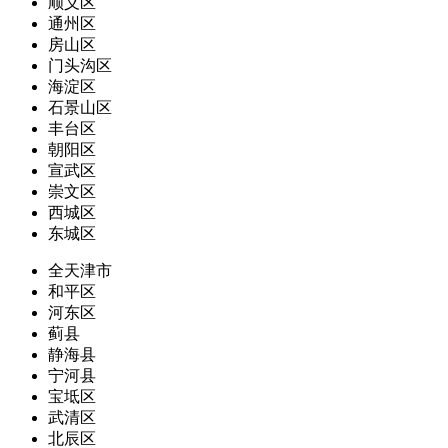
顺义区
通州区
房山区
门头沟区
海淀区
石景山区
丰台区
朝阳区
宣武区
崇文区
西城区
东城区
全天津市
和平区
河东区
蓟县
静海县
宁河县
宝坻区
武清区
北辰区