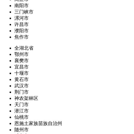
南阳市
三门峡市
漯河市
许昌市
濮阳市
焦作市
全湖北省
鄂州市
襄樊市
宜昌市
十堰市
黄石市
武汉市
荆门市
神农架林区
天门市
潜江市
仙桃市
恩施土家族苗族自治州
随州市