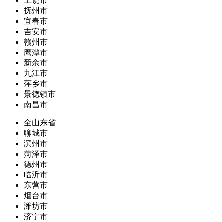
上饶市
抚州市
宜春市
吉安市
赣州市
鹰潭市
新余市
九江市
萍乡市
景德镇市
南昌市
全山东省
聊城市
滨州市
菏泽市
德州市
临沂市
东营市
烟台市
潍坊市
济宁市