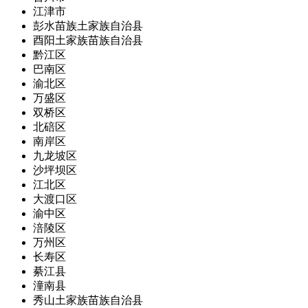
江津市
彭水苗族土家族自治县
酉阳土家族苗族自治县
黔江区
巴南区
渝北区
万盛区
双桥区
北碚区
南岸区
九龙坡区
沙坪坝区
江北区
大渡口区
渝中区
涪陵区
万州区
长寿区
綦江县
潼南县
秀山土家族苗族自治县