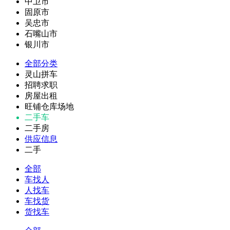
中卫市
固原市
吴忠市
石嘴山市
银川市
全部分类
灵山拼车
招聘求职
房屋出租
旺铺仓库场地
二手车
二手房
供应信息
二手
全部
车找人
人找车
车找货
货找车