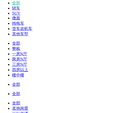
全部
轿车
SUV
微面
纯电车
货车农机车
其他车型
全部
整栋
一房N厅
两房N厅
三房N厅
四房以上
楼中楼
全部
全部
全部
其他闲置