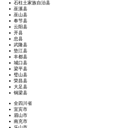
石柱土家族自治县
巫溪县
巫山县
奉节县
云阳县
开县
忠县
武隆县
垫江县
丰都县
城口县
梁平县
璧山县
荣昌县
大足县
铜梁县
全四川省
宜宾市
眉山市
南充市
乐山市