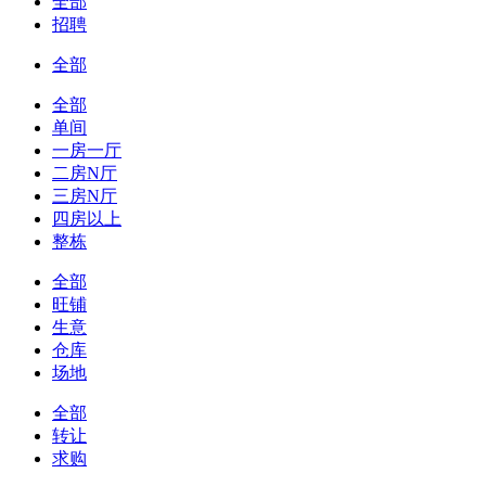
全部
招聘
全部
全部
单间
一房一厅
二房N厅
三房N厅
四房以上
整栋
全部
旺铺
生意
仓库
场地
全部
转让
求购