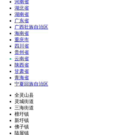
河南省
湖北省
湖南省
广东省
广西壮族自治区
海南省
重庆市
四川省
贵州省
云南省
陕西省
甘肃省
青海省
宁夏回族自治区
全灵山县
灵城街道
三海街道
檀圩镇
新圩镇
佛子镇
陆屋镇