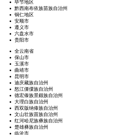
毕节地区
黔西南布依族苗族自治州
铜仁地区
安顺市
遵义市
六盘水市
贵阳市
全云南省
保山市
玉溪市
曲靖市
昆明市
迪庆藏族自治州
怒江傈僳族自治州
德宏傣族景颇族自治州
大理白族自治州
西双版纳傣族自治州
文山壮族苗族自治州
红河哈尼族彝族自治州
楚雄彝族自治州
临沧市