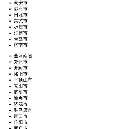
泰安市
威海市
日照市
莱芜市
枣庄市
淄博市
青岛市
济南市
全河南省
郑州市
开封市
洛阳市
平顶山市
安阳市
鹤壁市
新乡市
济源市
驻马店市
周口市
信阳市
商丘市