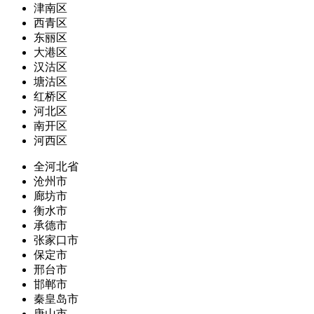
津南区
西青区
东丽区
大港区
汉沽区
塘沽区
红桥区
河北区
南开区
河西区
全河北省
沧州市
廊坊市
衡水市
承德市
张家口市
保定市
邢台市
邯郸市
秦皇岛市
唐山市