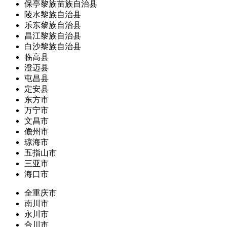
保亭黎族苗族自治县
陵水黎族自治县
乐东黎族自治县
昌江黎族自治县
白沙黎族自治县
临高县
澄迈县
屯昌县
定安县
东方市
万宁市
文昌市
儋州市
琼海市
五指山市
三亚市
海口市
全重庆市
南川市
永川市
合川市