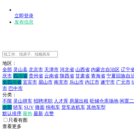
立即登录
发布信息
地区：
全部
灵山县
北京市
天津市
河北省
山西省
内蒙古自治区
辽宁
庆市
四川省
贵州省
云南省
陕西省
甘肃省
青海省
宁夏回族自
全四川省
宜宾市
眉山市
南充市
乐山市
内江市
遂宁市
广元市
市
巴中市
分类：
不限
灵山拼车
招聘求职
人才库
房屋出租
旺铺仓库场地
闲置二
全部
轿车
SUV
微面
纯电车
货车农机车
其他车型
默认排序
最热
最新
点赞
只看有图
查看更多