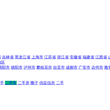
省
吉林省
黑龙江省
上海市
江苏省
浙江省
安徽省
福建省
江西省
治区
绵阳市
德阳市
泸州市
攀枝花市
自贡市
成都市
广安市
达州市
雅
手
二手车
二手房
圈子
供应信息
二手