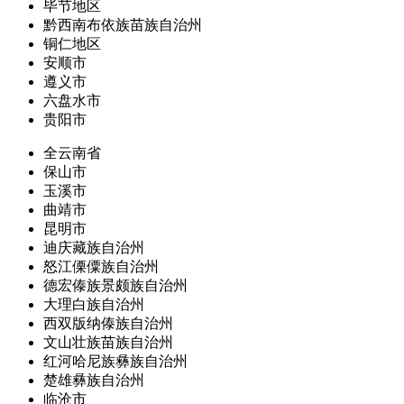
毕节地区
黔西南布依族苗族自治州
铜仁地区
安顺市
遵义市
六盘水市
贵阳市
全云南省
保山市
玉溪市
曲靖市
昆明市
迪庆藏族自治州
怒江傈僳族自治州
德宏傣族景颇族自治州
大理白族自治州
西双版纳傣族自治州
文山壮族苗族自治州
红河哈尼族彝族自治州
楚雄彝族自治州
临沧市