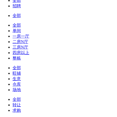
全部
招聘
全部
全部
单间
一房一厅
二房N厅
三房N厅
四房以上
整栋
全部
旺铺
生意
仓库
场地
全部
转让
求购