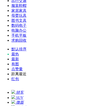
出行交通
服装鞋帽
家居家具
母婴玩具
图书文具
数码电子
电脑办公
手机平板
求购回收
默认排序
最热
最新
有图
点赞量
距离最近
红包
轿车
SUV
微面