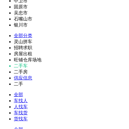
中卫市
固原市
吴忠市
石嘴山市
银川市
全部分类
灵山拼车
招聘求职
房屋出租
旺铺仓库场地
二手车
二手房
供应信息
二手
全部
车找人
人找车
车找货
货找车