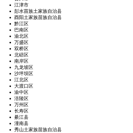
江津市
彭水苗族土家族自治县
酉阳土家族苗族自治县
黔江区
巴南区
渝北区
万盛区
双桥区
北碚区
南岸区
九龙坡区
沙坪坝区
江北区
大渡口区
渝中区
涪陵区
万州区
长寿区
綦江县
潼南县
秀山土家族苗族自治县