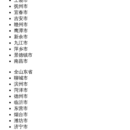
上饶市
抚州市
宜春市
吉安市
赣州市
鹰潭市
新余市
九江市
萍乡市
景德镇市
南昌市
全山东省
聊城市
滨州市
菏泽市
德州市
临沂市
东营市
烟台市
潍坊市
济宁市