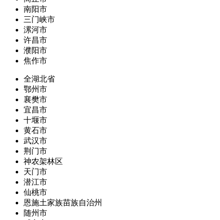
南阳市
三门峡市
漯河市
许昌市
濮阳市
焦作市
全湖北省
鄂州市
襄樊市
宜昌市
十堰市
黄石市
武汉市
荆门市
神农架林区
天门市
潜江市
仙桃市
恩施土家族苗族自治州
随州市