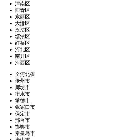
津南区
西青区
东丽区
大港区
汉沽区
塘沽区
红桥区
河北区
南开区
河西区
全河北省
沧州市
廊坊市
衡水市
承德市
张家口市
保定市
邢台市
邯郸市
秦皇岛市
唐山市