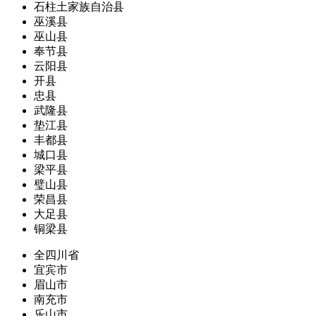
石柱土家族自治县
巫溪县
巫山县
奉节县
云阳县
开县
忠县
武隆县
垫江县
丰都县
城口县
梁平县
璧山县
荣昌县
大足县
铜梁县
全四川省
宜宾市
眉山市
南充市
乐山市