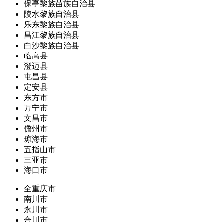
保亭黎族苗族自治县
陵水黎族自治县
乐东黎族自治县
昌江黎族自治县
白沙黎族自治县
临高县
澄迈县
屯昌县
定安县
东方市
万宁市
文昌市
儋州市
琼海市
五指山市
三亚市
海口市
全重庆市
南川市
永川市
合川市