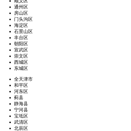
顺义区
通州区
房山区
门头沟区
海淀区
石景山区
丰台区
朝阳区
宣武区
崇文区
西城区
东城区
全天津市
和平区
河东区
蓟县
静海县
宁河县
宝坻区
武清区
北辰区