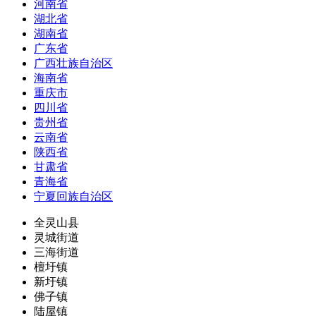
河南省
湖北省
湖南省
广东省
广西壮族自治区
海南省
重庆市
四川省
贵州省
云南省
陕西省
甘肃省
青海省
宁夏回族自治区
全灵山县
灵城街道
三海街道
檀圩镇
新圩镇
佛子镇
陆屋镇