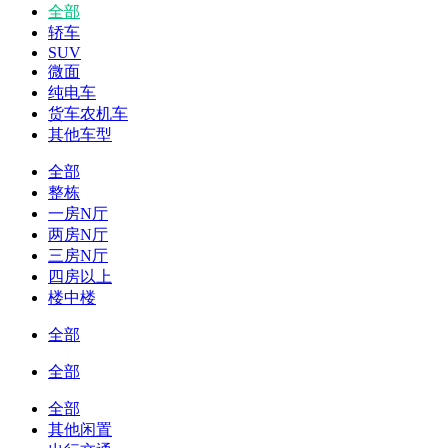
全部
轿车
SUV
微面
纯电车
货车农机车
其他车型
全部
整栋
一房N厅
两房N厅
三房N厅
四房以上
楼中楼
全部
全部
全部
其他闲置