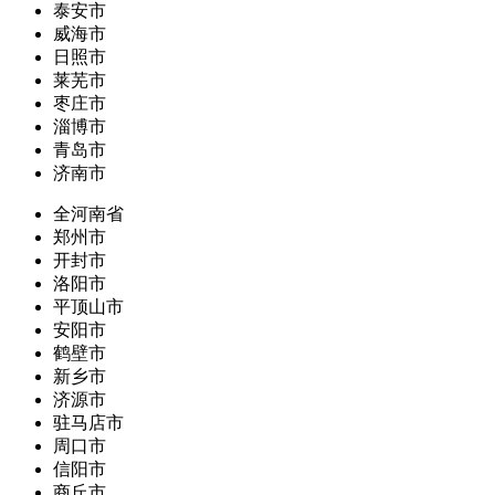
泰安市
威海市
日照市
莱芜市
枣庄市
淄博市
青岛市
济南市
全河南省
郑州市
开封市
洛阳市
平顶山市
安阳市
鹤壁市
新乡市
济源市
驻马店市
周口市
信阳市
商丘市