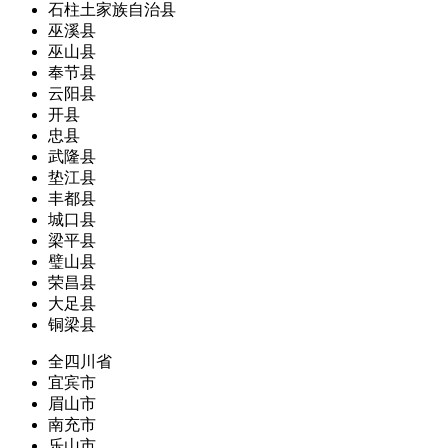
石柱土家族自治县
巫溪县
巫山县
奉节县
云阳县
开县
忠县
武隆县
垫江县
丰都县
城口县
梁平县
璧山县
荣昌县
大足县
铜梁县
全四川省
宜宾市
眉山市
南充市
乐山市