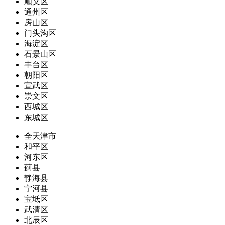
顺义区
通州区
房山区
门头沟区
海淀区
石景山区
丰台区
朝阳区
宣武区
崇文区
西城区
东城区
全天津市
和平区
河东区
蓟县
静海县
宁河县
宝坻区
武清区
北辰区