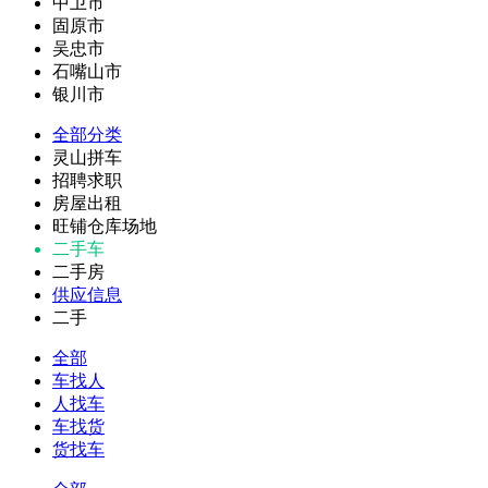
中卫市
固原市
吴忠市
石嘴山市
银川市
全部分类
灵山拼车
招聘求职
房屋出租
旺铺仓库场地
二手车
二手房
供应信息
二手
全部
车找人
人找车
车找货
货找车