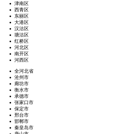
津南区
西青区
东丽区
大港区
汉沽区
塘沽区
红桥区
河北区
南开区
河西区
全河北省
沧州市
廊坊市
衡水市
承德市
张家口市
保定市
邢台市
邯郸市
秦皇岛市
唐山市