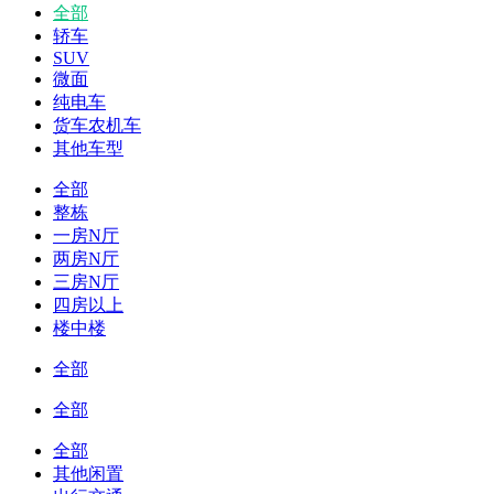
全部
轿车
SUV
微面
纯电车
货车农机车
其他车型
全部
整栋
一房N厅
两房N厅
三房N厅
四房以上
楼中楼
全部
全部
全部
其他闲置