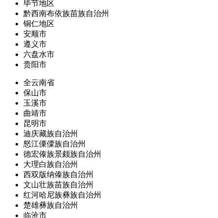
毕节地区
黔西南布依族苗族自治州
铜仁地区
安顺市
遵义市
六盘水市
贵阳市
全云南省
保山市
玉溪市
曲靖市
昆明市
迪庆藏族自治州
怒江傈僳族自治州
德宏傣族景颇族自治州
大理白族自治州
西双版纳傣族自治州
文山壮族苗族自治州
红河哈尼族彝族自治州
楚雄彝族自治州
临沧市