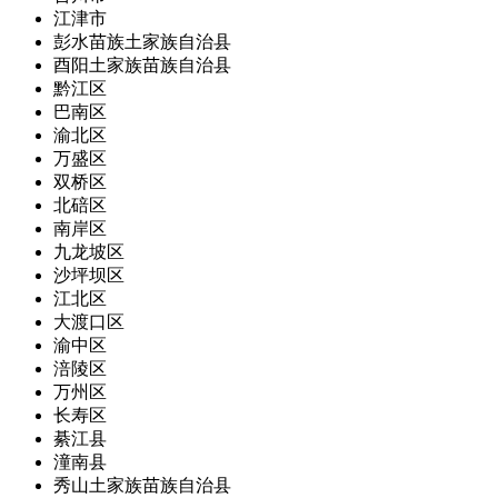
江津市
彭水苗族土家族自治县
酉阳土家族苗族自治县
黔江区
巴南区
渝北区
万盛区
双桥区
北碚区
南岸区
九龙坡区
沙坪坝区
江北区
大渡口区
渝中区
涪陵区
万州区
长寿区
綦江县
潼南县
秀山土家族苗族自治县