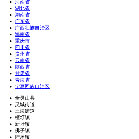
河南省
湖北省
湖南省
广东省
广西壮族自治区
海南省
重庆市
四川省
贵州省
云南省
陕西省
甘肃省
青海省
宁夏回族自治区
全灵山县
灵城街道
三海街道
檀圩镇
新圩镇
佛子镇
陆屋镇