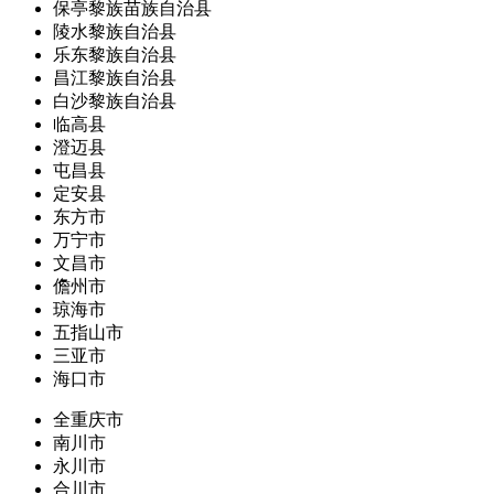
保亭黎族苗族自治县
陵水黎族自治县
乐东黎族自治县
昌江黎族自治县
白沙黎族自治县
临高县
澄迈县
屯昌县
定安县
东方市
万宁市
文昌市
儋州市
琼海市
五指山市
三亚市
海口市
全重庆市
南川市
永川市
合川市