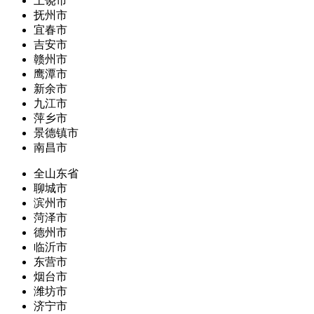
上饶市
抚州市
宜春市
吉安市
赣州市
鹰潭市
新余市
九江市
萍乡市
景德镇市
南昌市
全山东省
聊城市
滨州市
菏泽市
德州市
临沂市
东营市
烟台市
潍坊市
济宁市