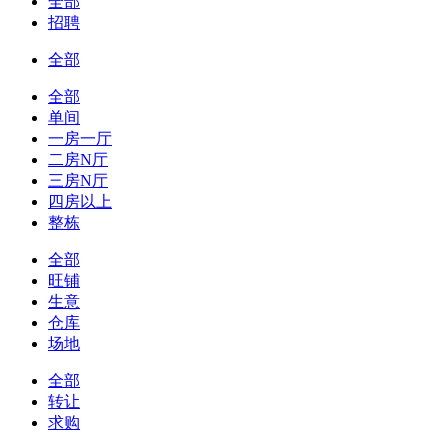
全部
招聘
全部
全部
单间
一房一厅
二房N厅
三房N厅
四房以上
整栋
全部
旺铺
生意
仓库
场地
全部
转让
求购