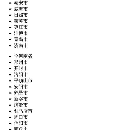
泰安市
威海市
日照市
莱芜市
枣庄市
淄博市
青岛市
济南市
全河南省
郑州市
开封市
洛阳市
平顶山市
安阳市
鹤壁市
新乡市
济源市
驻马店市
周口市
信阳市
商丘市