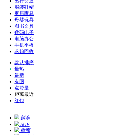
出行交通
服装鞋帽
家居家具
母婴玩具
图书文具
数码电子
电脑办公
手机平板
求购回收
默认排序
最热
最新
有图
点赞量
距离最近
红包
轿车
SUV
微面