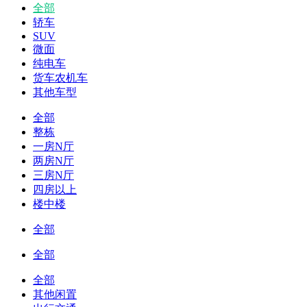
全部
轿车
SUV
微面
纯电车
货车农机车
其他车型
全部
整栋
一房N厅
两房N厅
三房N厅
四房以上
楼中楼
全部
全部
全部
其他闲置