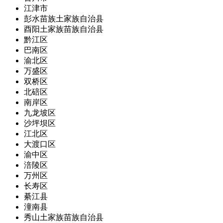
江津市
彭水苗族土家族自治县
酉阳土家族苗族自治县
黔江区
巴南区
渝北区
万盛区
双桥区
北碚区
南岸区
九龙坡区
沙坪坝区
江北区
大渡口区
渝中区
涪陵区
万州区
长寿区
綦江县
潼南县
秀山土家族苗族自治县