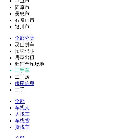
中卫市
固原市
吴忠市
石嘴山市
银川市
全部分类
灵山拼车
招聘求职
房屋出租
旺铺仓库场地
二手车
二手房
供应信息
二手
全部
车找人
人找车
车找货
货找车