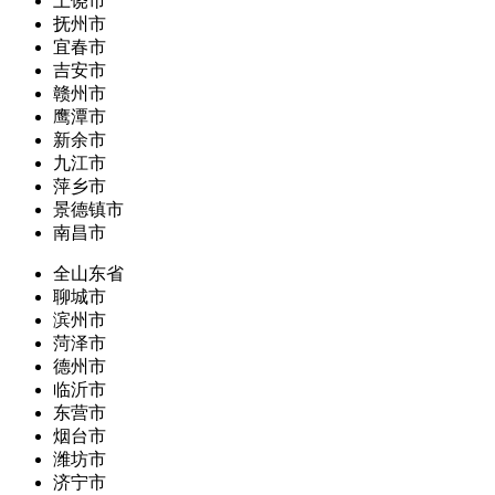
上饶市
抚州市
宜春市
吉安市
赣州市
鹰潭市
新余市
九江市
萍乡市
景德镇市
南昌市
全山东省
聊城市
滨州市
菏泽市
德州市
临沂市
东营市
烟台市
潍坊市
济宁市