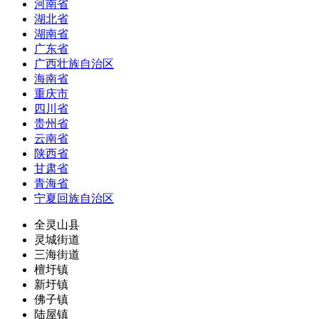
河南省
湖北省
湖南省
广东省
广西壮族自治区
海南省
重庆市
四川省
贵州省
云南省
陕西省
甘肃省
青海省
宁夏回族自治区
全灵山县
灵城街道
三海街道
檀圩镇
新圩镇
佛子镇
陆屋镇