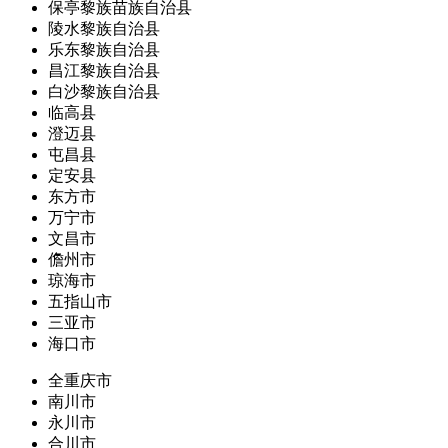
保亭黎族苗族自治县
陵水黎族自治县
乐东黎族自治县
昌江黎族自治县
白沙黎族自治县
临高县
澄迈县
屯昌县
定安县
东方市
万宁市
文昌市
儋州市
琼海市
五指山市
三亚市
海口市
全重庆市
南川市
永川市
合川市