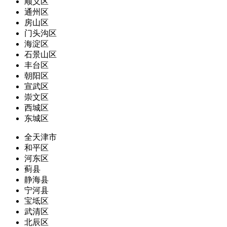
顺义区
通州区
房山区
门头沟区
海淀区
石景山区
丰台区
朝阳区
宣武区
崇文区
西城区
东城区
全天津市
和平区
河东区
蓟县
静海县
宁河县
宝坻区
武清区
北辰区