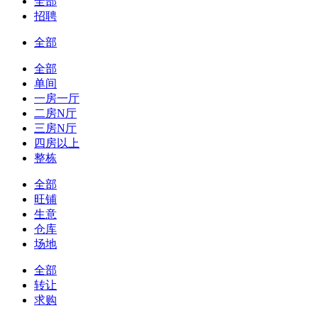
全部
招聘
全部
全部
单间
一房一厅
二房N厅
三房N厅
四房以上
整栋
全部
旺铺
生意
仓库
场地
全部
转让
求购