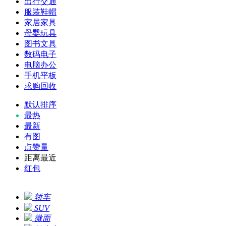
出行交通
服装鞋帽
家居家具
母婴玩具
图书文具
数码电子
电脑办公
手机平板
求购回收
默认排序
最热
最新
有图
点赞量
距离最近
红包
轿车
SUV
微面