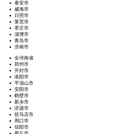
泰安市
威海市
日照市
莱芜市
枣庄市
淄博市
青岛市
济南市
全河南省
郑州市
开封市
洛阳市
平顶山市
安阳市
鹤壁市
新乡市
济源市
驻马店市
周口市
信阳市
商丘市