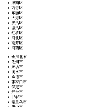
津南区
西青区
东丽区
大港区
汉沽区
塘沽区
红桥区
河北区
南开区
河西区
全河北省
沧州市
廊坊市
衡水市
承德市
张家口市
保定市
邢台市
邯郸市
秦皇岛市
唐山市