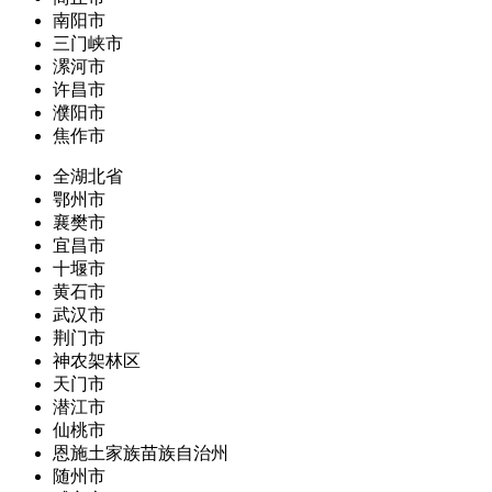
南阳市
三门峡市
漯河市
许昌市
濮阳市
焦作市
全湖北省
鄂州市
襄樊市
宜昌市
十堰市
黄石市
武汉市
荆门市
神农架林区
天门市
潜江市
仙桃市
恩施土家族苗族自治州
随州市