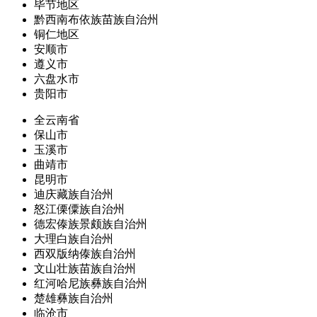
毕节地区
黔西南布依族苗族自治州
铜仁地区
安顺市
遵义市
六盘水市
贵阳市
全云南省
保山市
玉溪市
曲靖市
昆明市
迪庆藏族自治州
怒江傈僳族自治州
德宏傣族景颇族自治州
大理白族自治州
西双版纳傣族自治州
文山壮族苗族自治州
红河哈尼族彝族自治州
楚雄彝族自治州
临沧市