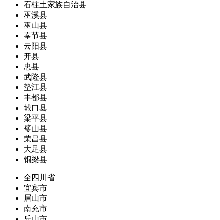
石柱土家族自治县
巫溪县
巫山县
奉节县
云阳县
开县
忠县
武隆县
垫江县
丰都县
城口县
梁平县
璧山县
荣昌县
大足县
铜梁县
全四川省
宜宾市
眉山市
南充市
乐山市