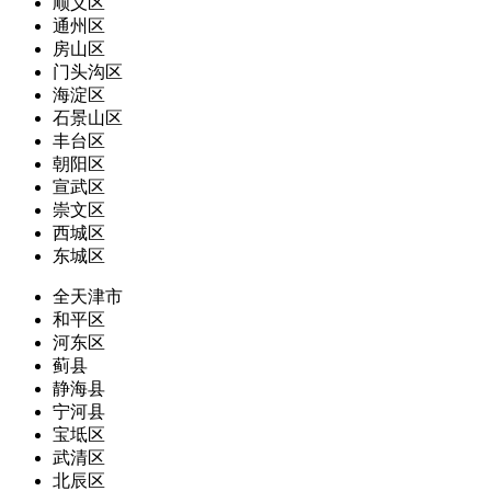
顺义区
通州区
房山区
门头沟区
海淀区
石景山区
丰台区
朝阳区
宣武区
崇文区
西城区
东城区
全天津市
和平区
河东区
蓟县
静海县
宁河县
宝坻区
武清区
北辰区