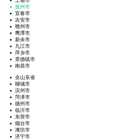
上饶市
抚州市
宜春市
吉安市
赣州市
鹰潭市
新余市
九江市
萍乡市
景德镇市
南昌市
全山东省
聊城市
滨州市
菏泽市
德州市
临沂市
东营市
烟台市
潍坊市
济宁市