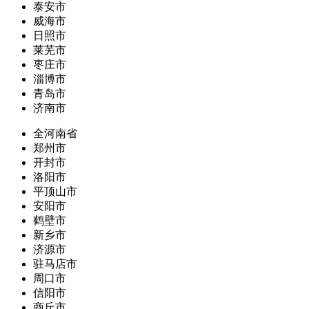
泰安市
威海市
日照市
莱芜市
枣庄市
淄博市
青岛市
济南市
全河南省
郑州市
开封市
洛阳市
平顶山市
安阳市
鹤壁市
新乡市
济源市
驻马店市
周口市
信阳市
商丘市