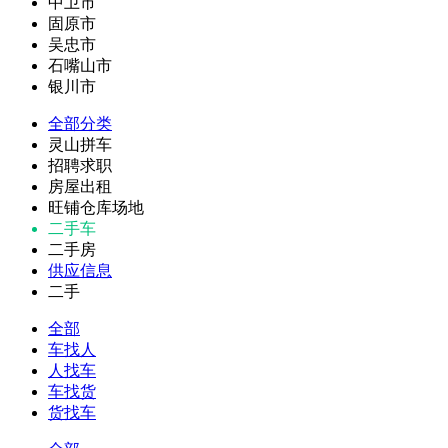
中卫市
固原市
吴忠市
石嘴山市
银川市
全部分类
灵山拼车
招聘求职
房屋出租
旺铺仓库场地
二手车
二手房
供应信息
二手
全部
车找人
人找车
车找货
货找车