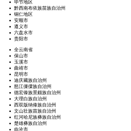
毕节地区
黔西南布依族苗族自治州
铜仁地区
安顺市
遵义市
六盘水市
贵阳市
全云南省
保山市
玉溪市
曲靖市
昆明市
迪庆藏族自治州
怒江傈僳族自治州
德宏傣族景颇族自治州
大理白族自治州
西双版纳傣族自治州
文山壮族苗族自治州
红河哈尼族彝族自治州
楚雄彝族自治州
临沧市