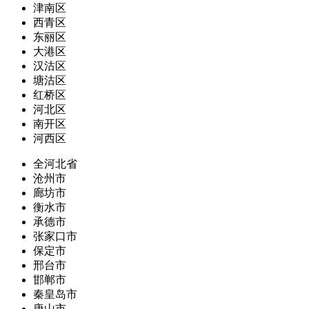
津南区
西青区
东丽区
大港区
汉沽区
塘沽区
红桥区
河北区
南开区
河西区
全河北省
沧州市
廊坊市
衡水市
承德市
张家口市
保定市
邢台市
邯郸市
秦皇岛市
唐山市