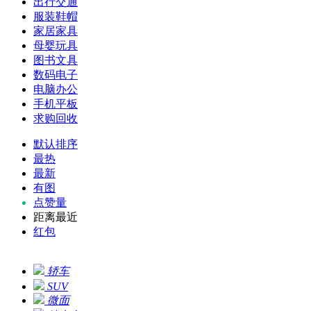
出行交通
服装鞋帽
家居家具
母婴玩具
图书文具
数码电子
电脑办公
手机平板
求购回收
默认排序
最热
最新
有图
点赞量
距离最近
红包
轿车
SUV
微面