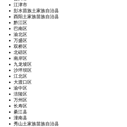
江津市
彭水苗族土家族自治县
酉阳土家族苗族自治县
黔江区
巴南区
渝北区
万盛区
双桥区
北碚区
南岸区
九龙坡区
沙坪坝区
江北区
大渡口区
渝中区
涪陵区
万州区
长寿区
綦江县
潼南县
秀山土家族苗族自治县