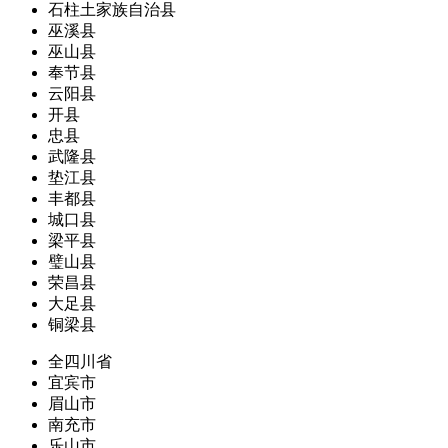
石柱土家族自治县
巫溪县
巫山县
奉节县
云阳县
开县
忠县
武隆县
垫江县
丰都县
城口县
梁平县
璧山县
荣昌县
大足县
铜梁县
全四川省
宜宾市
眉山市
南充市
乐山市