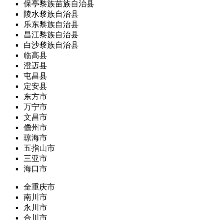
保亭黎族苗族自治县
陵水黎族自治县
乐东黎族自治县
昌江黎族自治县
白沙黎族自治县
临高县
澄迈县
屯昌县
定安县
东方市
万宁市
文昌市
儋州市
琼海市
五指山市
三亚市
海口市
全重庆市
南川市
永川市
合川市