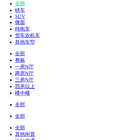
全部
轿车
SUV
微面
纯电车
货车农机车
其他车型
全部
整栋
一房N厅
两房N厅
三房N厅
四房以上
楼中楼
全部
全部
全部
其他闲置