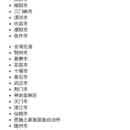
南阳市
三门峡市
漯河市
许昌市
濮阳市
焦作市
全湖北省
鄂州市
襄樊市
宜昌市
十堰市
黄石市
武汉市
荆门市
神农架林区
天门市
潜江市
仙桃市
恩施土家族苗族自治州
随州市