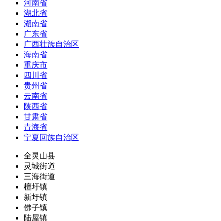
河南省
湖北省
湖南省
广东省
广西壮族自治区
海南省
重庆市
四川省
贵州省
云南省
陕西省
甘肃省
青海省
宁夏回族自治区
全灵山县
灵城街道
三海街道
檀圩镇
新圩镇
佛子镇
陆屋镇