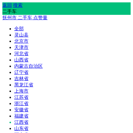
返回
搜索
二手车
抚州市
二手车
点赞量
全部
灵山县
北京市
天津市
河北省
山西省
内蒙古自治区
辽宁省
吉林省
黑龙江省
上海市
江苏省
浙江省
安徽省
福建省
江西省
山东省