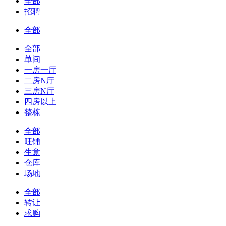
全部
招聘
全部
全部
单间
一房一厅
二房N厅
三房N厅
四房以上
整栋
全部
旺铺
生意
仓库
场地
全部
转让
求购