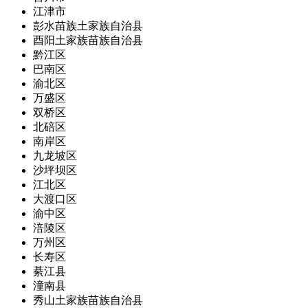
江津市
彭水苗族土家族自治县
酉阳土家族苗族自治县
黔江区
巴南区
渝北区
万盛区
双桥区
北碚区
南岸区
九龙坡区
沙坪坝区
江北区
大渡口区
渝中区
涪陵区
万州区
长寿区
綦江县
潼南县
秀山土家族苗族自治县