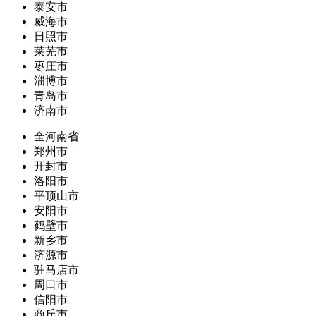
泰安市
威海市
日照市
莱芜市
枣庄市
淄博市
青岛市
济南市
全河南省
郑州市
开封市
洛阳市
平顶山市
安阳市
鹤壁市
新乡市
济源市
驻马店市
周口市
信阳市
商丘市