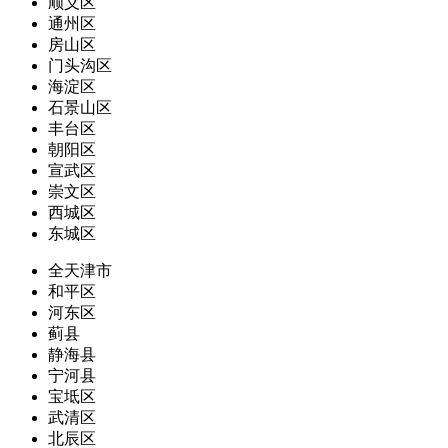
顺义区
通州区
房山区
门头沟区
海淀区
石景山区
丰台区
朝阳区
宣武区
崇文区
西城区
东城区
全天津市
和平区
河东区
蓟县
静海县
宁河县
宝坻区
武清区
北辰区