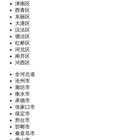
津南区
西青区
东丽区
大港区
汉沽区
塘沽区
红桥区
河北区
南开区
河西区
全河北省
沧州市
廊坊市
衡水市
承德市
张家口市
保定市
邢台市
邯郸市
秦皇岛市
唐山市