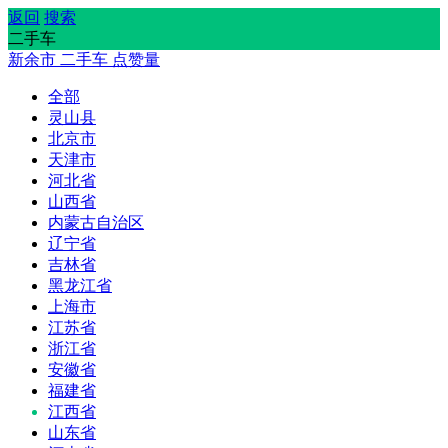
返回
搜索
二手车
新余市
二手车
点赞量
全部
灵山县
北京市
天津市
河北省
山西省
内蒙古自治区
辽宁省
吉林省
黑龙江省
上海市
江苏省
浙江省
安徽省
福建省
江西省
山东省