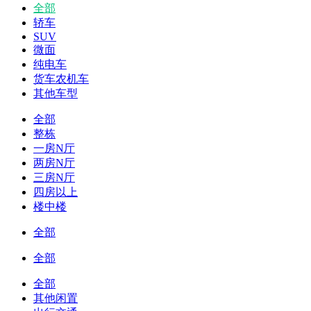
全部
轿车
SUV
微面
纯电车
货车农机车
其他车型
全部
整栋
一房N厅
两房N厅
三房N厅
四房以上
楼中楼
全部
全部
全部
其他闲置