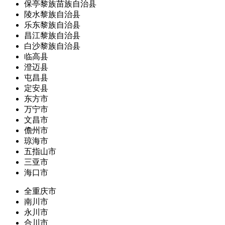
保亭黎族苗族自治县
陵水黎族自治县
乐东黎族自治县
昌江黎族自治县
白沙黎族自治县
临高县
澄迈县
屯昌县
定安县
东方市
万宁市
文昌市
儋州市
琼海市
五指山市
三亚市
海口市
全重庆市
南川市
永川市
合川市