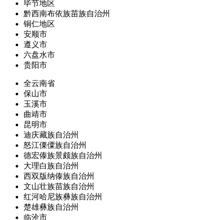
毕节地区
黔西南布依族苗族自治州
铜仁地区
安顺市
遵义市
六盘水市
贵阳市
全云南省
保山市
玉溪市
曲靖市
昆明市
迪庆藏族自治州
怒江傈僳族自治州
德宏傣族景颇族自治州
大理白族自治州
西双版纳傣族自治州
文山壮族苗族自治州
红河哈尼族彝族自治州
楚雄彝族自治州
临沧市