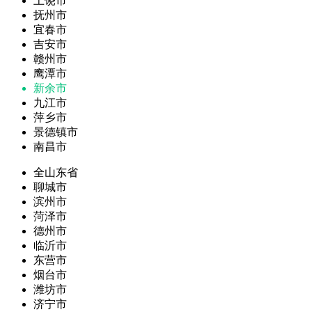
上饶市
抚州市
宜春市
吉安市
赣州市
鹰潭市
新余市
九江市
萍乡市
景德镇市
南昌市
全山东省
聊城市
滨州市
菏泽市
德州市
临沂市
东营市
烟台市
潍坊市
济宁市