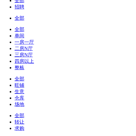
全部
招聘
全部
全部
单间
一房一厅
二房N厅
三房N厅
四房以上
整栋
全部
旺铺
生意
仓库
场地
全部
转让
求购