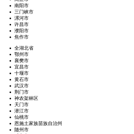
南阳市
三门峡市
漯河市
许昌市
濮阳市
焦作市
全湖北省
鄂州市
襄樊市
宜昌市
十堰市
黄石市
武汉市
荆门市
神农架林区
天门市
潜江市
仙桃市
恩施土家族苗族自治州
随州市