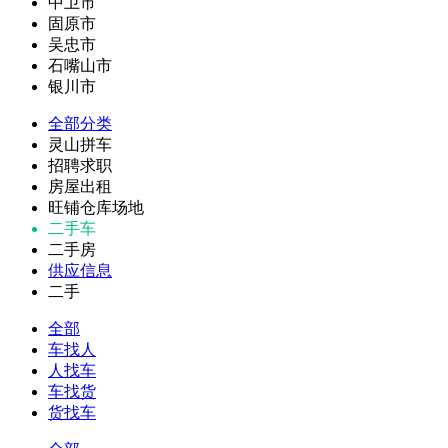
中卫市
固原市
吴忠市
石嘴山市
银川市
全部分类
灵山拼车
招聘求职
房屋出租
旺铺仓库场地
二手车
二手房
供应信息
二手
全部
车找人
人找车
车找货
货找车