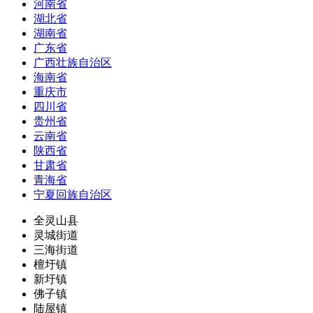
河南省
湖北省
湖南省
广东省
广西壮族自治区
海南省
重庆市
四川省
贵州省
云南省
陕西省
甘肃省
青海省
宁夏回族自治区
全灵山县
灵城街道
三海街道
檀圩镇
新圩镇
佛子镇
陆屋镇