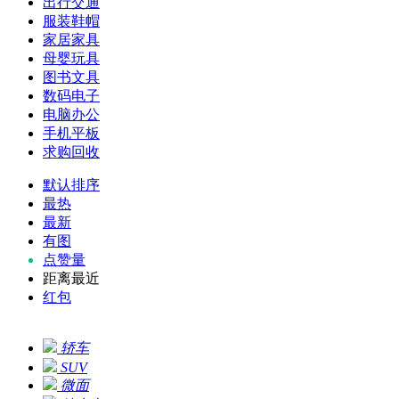
出行交通
服装鞋帽
家居家具
母婴玩具
图书文具
数码电子
电脑办公
手机平板
求购回收
默认排序
最热
最新
有图
点赞量
距离最近
红包
轿车
SUV
微面