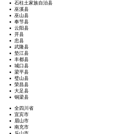
石柱土家族自治县
巫溪县
巫山县
奉节县
云阳县
开县
忠县
武隆县
垫江县
丰都县
城口县
梁平县
璧山县
荣昌县
大足县
铜梁县
全四川省
宜宾市
眉山市
南充市
乐山市